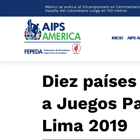
México se acerca al tricampeonato en Centroameric
Hazaña del colombiano Longa en 100 metros
INICIO
AIPS 
Diez países
a Juegos P
Lima 2019