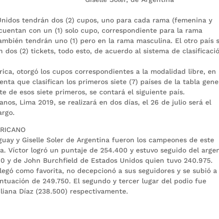
 Unidos tendrán dos (2) cupos, uno para cada rama (femenina y
cuentan con un (1) solo cupo, correspondiente para la rama
mbién tendrán uno (1) pero en la rama masculina. El otro país 
n dos (2) tickets, todo esto, de acuerdo al sistema de clasificaci
ica, otorgó los cupos correspondientes a la modalidad libre, en 
ta que clasifican los primeros siete (7) países de la tabla gene
e de esos siete primeros, se contará el siguiente país.
nos, Lima 2019, se realizará en dos días, el 26 de julio será el
argo.
RICANO
guay y Giselle Soler de Argentina fueron los campeones de este
na. Víctor logró un puntaje de 254.400 y estuvo seguido del arge
0 y de John Burchfield de Estados Unidos quien tuvo 240.975.
llegó como favorita, no decepcionó a sus seguidores y se subió a 
ntuación de 249.750. El segundo y tercer lugar del podio fue
iliana Díaz (238.500) respectivamente.