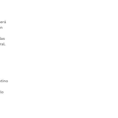
será
ón
las
ral.
ntino
lo