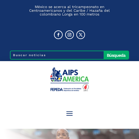
México se acerca al tricampeonato en
Centroamericanos y del Caribe / Hazaña del
colombiano Longa en 100 metros