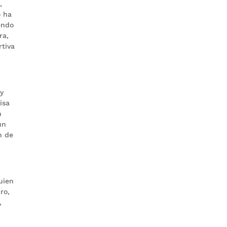
,
o ha
endo
ra,
rtiva
 y
isa
n
un
n de
uien
ro,
,