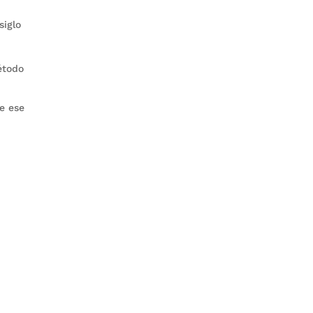
siglo
étodo
e ese