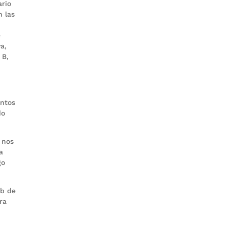
ario
n las
e
a,
 B,
antos
do
 nos
a
go
”
ub de
ra