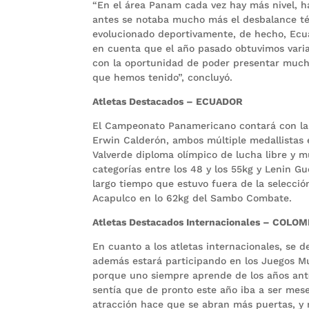
“En el área Panam cada vez hay más nivel, 
antes se notaba mucho más el desbalance té
evolucionado deportivamente, de hecho, Ecu
en cuenta que el año pasado obtuvimos varia
con la oportunidad de poder presentar mucho
que hemos tenido”, concluyó.
Atletas Destacados – ECUADOR
El Campeonato Panamericano contará con la p
Erwin Calderón, ambos múltiple medallistas 
Valverde diploma olímpico de lucha libre y m
categorías entre los 48 y los 55kg y Lenin 
largo tiempo que estuvo fuera de la selecció
Acapulco en lo 62kg del Sambo Combate.
Atletas Destacados Internacionales – COLOM
En cuanto a los atletas internacionales, se 
además estará participando en los Juegos M
porque uno siempre aprende de los años ante
sentía que de pronto este año iba a ser mes
atracción hace que se abran más puertas, y