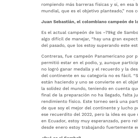
rompiendo más barreras físicas y sí, en esa b
mundial, que es el objetivo planteado,” nos c
Juan Sebastián, el colombiano campeón de l
Es el actual campeón de los –79kg de Sambo 
algo difícil de manejar, “hay una gran expec
del pasado, que los estoy superando este es
Contreras, fue campeón Panamericano por pr
permitió estar en el podio, y, aunque partici
no logró ganar medalla y el recuerdo y la de
del continente en su categoría no es fácil.
están haciendo y uno se convierte en el obj
la solidez del mundo, teniendo en cuenta que
final de la preparación no ha llegado, falta
rendimiento físico. Este torneo será una par
de que soy el mejor del continente y lucho po
ese recuerdito del 2022, pero la idea es que
en Ecuador, estoy muy esperanzado, pero reit
desde enero estoy trabajando fuertemente en