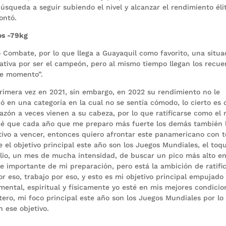
úsqueda a seguir subiendo el nivel y alcanzar el rendimiento éli
ontó.
os -79kg
Combate, por lo que llega a Guayaquil como favorito, una situa
tativa por ser el campeón, pero al mismo tiempo llegan los recue
te momento”.
imera vez en 2021, sin embargo, en 2022 su rendimiento no le
pó en una categoría en la cual no se sentía cómodo, lo cierto es
sazón a veces vienen a su cabeza, por lo que ratificarse como el 
 “Sé que cada año que me preparo más fuerte los demás también 
etivo a vencer, entonces quiero afrontar este panamericano con 
 el objetivo principal este año son los Juegos Mundiales, el toq
 julio, un mes de mucha intensidad, de buscar un pico más alto e
te importante de mi preparación, pero está la ambición de ratifi
r eso, trabajo por eso, y esto es mi objetivo principal empujado
 mental, espiritual y físicamente yo esté en mis mejores condicio
ero, mi foco principal este año son los Juegos Mundiales por lo
 ese objetivo.