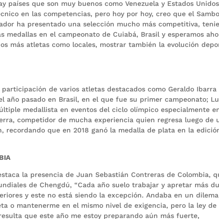
hay países que son muy buenos como Venezuela y Estados Unidos
cnico en las competencias, pero hoy por hoy, creo que el Samb
ador ha presentado una selección mucho más competitiva, teni
s medallas en el campeonato de Cuiabá, Brasil y esperamos aho
s más atletas como locales, mostrar también la evolución depo
articipación de varios atletas destacados como Geraldo Ibarra
el año pasado en Brasil, en el que fue su primer campeonato; Lu
últiple medallista en eventos del ciclo olímpico especialmente e
Guerra, competidor de mucha experiencia quien regresa luego de 
n, recordando que en 2018 ganó la medalla de plata en la edició
BIA
destaca la presencia de Juan Sebastián Contreras de Colombia, q
undiales de Chengdú, “Cada año suelo trabajar y apretar más du
riores y este no está siendo la excepción. Andaba en un dilema
eta o mantenerme en el mismo nivel de exigencia, pero la ley de
 resulta que este año me estoy preparando aún más fuerte,