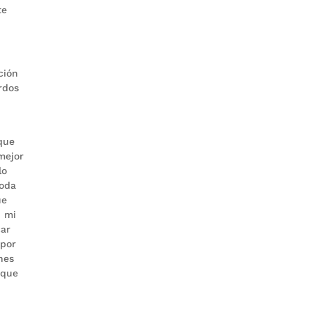
te
ción
rdos
 que
mejor
lo
toda
ue
n mi
car
 por
nes
 que