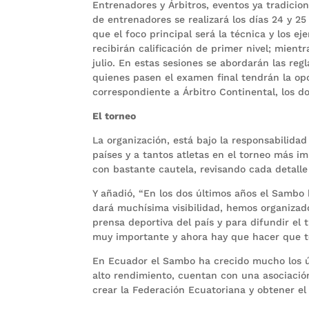
Entrenadores y Árbitros, eventos ya tradicio
de entrenadores se realizará los días 24 y 25
que el foco principal será la técnica y los e
recibirán calificación de primer nivel; mientr
julio. En estas sesiones se abordarán las re
quienes pasen el examen final tendrán la opor
correspondiente a Árbitro Continental, los do
El torneo
La organización, está bajo la responsabilida
países y a tantos atletas en el torneo más 
con bastante cautela, revisando cada detalle
Y añadió, “En los dos últimos años el Samb
dará muchísima visibilidad, hemos organizad
prensa deportiva del país y para difundir el
muy importante y ahora hay que hacer que to
En Ecuador el Sambo ha crecido mucho los úl
alto rendimiento, cuentan con una asociación
crear la Federación Ecuatoriana y obtener e