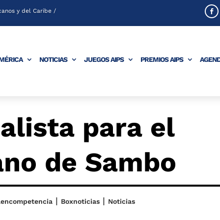
anos y del Caribe /
AMÉRICA
NOTICIAS
JUEGOS AIPS
PREMIOS AIPS
AGEN
alista para el
ano de Sambo
|
|
aencompetencia
Boxnoticias
Noticias