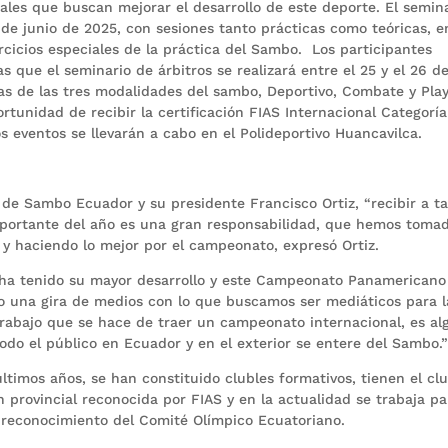
nales que buscan mejorar el desarrollo de este deporte. El semin
 de junio de 2025, con sesiones tanto prácticas como teóricas, e
jercicios especiales de la práctica del Sambo. Los participantes
as que el seminario de árbitros se realizará entre el 25 y el 26 d
glas de las tres modalidades del sambo, Deportivo, Combate y Play
tunidad de recibir la certificación FIAS Internacional Categoría
s eventos se llevarán a cabo en el Polideportivo Huancavilca.
d de Sambo Ecuador y su presidente Francisco Ortiz, “recibir a t
importante del año es una gran responsabilidad, que hemos toma
 y haciendo lo mejor por el campeonato, expresó Ortiz.
o ha tenido su mayor desarrollo y este Campeonato Panamericano
o una gira de medios con lo que buscamos ser mediáticos para l
 trabajo que se hace de traer un campeonato internacional, es al
do el público en Ecuador y en el exterior se entere del Sambo.
timos años, se han constituido clubles formativos, tienen el cl
 provincial reconocida por FIAS y en la actualidad se trabaja pa
l reconocimiento del Comité Olímpico Ecuatoriano.