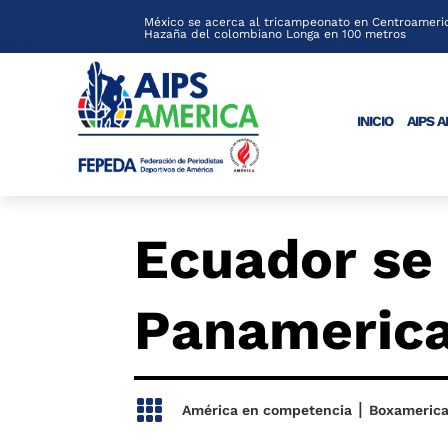
México se acerca al tricampeonato en Centroameric
Hazaña del colombiano Longa en 100 metros
INICIO
AIPS 
Ecuador se 
Panameric

|
América en competencia
Boxameric