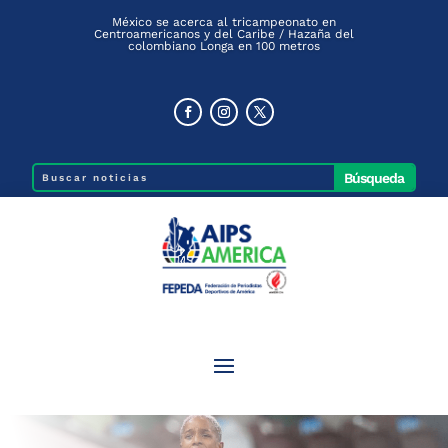
México se acerca al tricampeonato en
Centroamericanos y del Caribe / Hazaña del
colombiano Longa en 100 metros