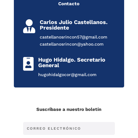
Contacto
Carlos Julio Castellanos.

Presidente
castellanosrincon57@gmail.com
castellanosrincon@yahoo.com
Hugo Hidalgo. Secretario

General
hugohidalgocor@gmail.com
Suscríbase a nuestro boletín