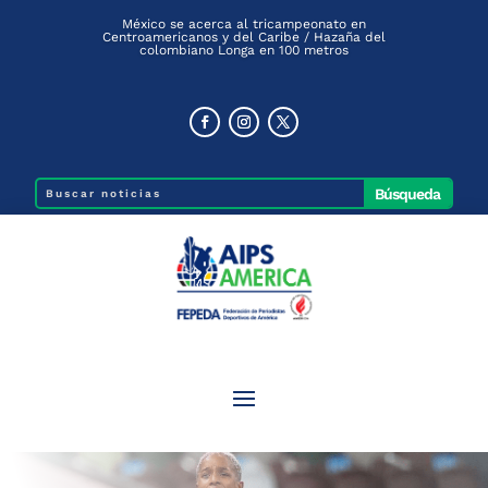
México se acerca al tricampeonato en
Centroamericanos y del Caribe / Hazaña del
colombiano Longa en 100 metros