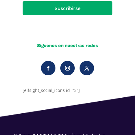
Suscribirse
Síguenos en nuestras redes
[elfsight_social_icons id="3"]