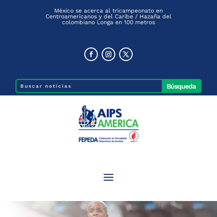
México se acerca al tricampeonato en
Centroamericanos y del Caribe / Hazaña del
colombiano Longa en 100 metros