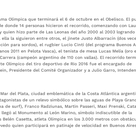
Llama Olímpica que terminará el 6 de octubre en el Obelisco. El p
de donde 14 personas hicieron el recorrido, comenzando con Lau
y quien hizo parte de Las Leonas del año 2000 al 2003 logrando 
lla la siguieron entre otros, el jinete Justo Albarracín (dos vec
ción para sordos), el rugbier Lucio Cinti (del programa Buenos A
anos 2011 en Pelota Vasca), el tenista de mesa Lucas Melía (oro 
Carrera (campeón argentino de 110 con vallas). El recorrido ter
nte Olímpico del tiro deportivo de Rio 2016 fue el encargado de
ein, Presidente del Comité Organizador y a Julio Garro, Intende
 Mar del Plata, ciudad emblemática de la Costa Atlántica argenti
otagonistas de un relevo simbólico sobre las aguas de Playa Gran
a de surf), Franco Radziunas, Martin Passeri, Maxi Prenski, Cata
 llegó al Monumento al León Marino, símbolo indiscutible de la
s Belén Casetta, atleta Olímpica en los 3.000 metros con obstác
uevedo quien participará en patinaje de velocidad en Buenos Aire