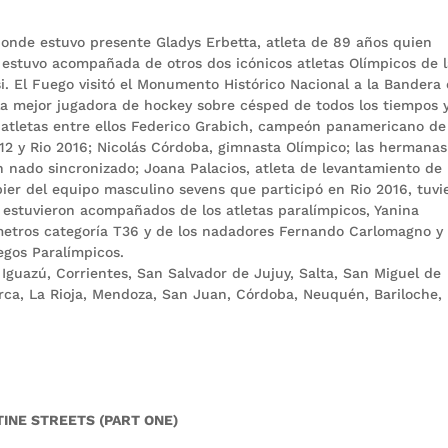
donde estuvo presente Gladys Erbetta, atleta de 89 años quien
la estuvo acompañada de otros dos icónicos atletas Olímpicos de 
i. El Fuego visitó el Monumento Histórico Nacional a la Bandera
la mejor jugadora de hockey sobre césped de todos los tiempos 
 atletas entre ellos Federico Grabich, campeón panamericano de
12 y Rio 2016; Nicolás Córdoba, gimnasta Olímpico; las hermanas
n nado sincronizado; Joana Palacios, atleta de levantamiento de
bier del equipo masculino sevens que participó en Rio 2016, tuvi
s estuvieron acompañados de los atletas paralímpicos, Yanina
metros categoría T36 y de los nadadores Fernando Carlomagno y
egos Paralímpicos.
Iguazú, Corrientes, San Salvador de Jujuy, Salta, San Miguel de
ca, La Rioja, Mendoza, San Juan, Córdoba, Neuquén, Bariloche,
TINE STREETS (PART ONE)