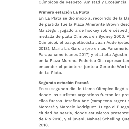
Olímpicos de Respeto, Amistad y Excelencia.
Primera estación La Plata
En La Plata se dio inicio al recorrido de la 
de partida fue la Plaza Almirante Brown des
Maiztegui, jugadora de hockey sobre césped 
medalla de plata Olímpica en Sydney 2000. A e
Olímpico), el basquetbolista Juan Aude (selec
2018), María Lis García (oro en los Panameric
Parapanamericanos 2017) y el atleta Agustín 
en la Plaza Moreno. Federico Gil, representa
encender el pebetero, junto a Gerardo Werth
de La Plata.
Segunda estación Paraná
En su segundo día, la Llama Olímpica llegó a
donde los surfistas argentinos fueron los pr
ellos fueron Josefina Ané (campeona argentin
Merceré y Marcelo Rodríguez. Luego el Fuego
ciudad balnearia, donde estuvieron presente
de Rio 2016, y el juvenil Nahuel Schelling Q
2018.