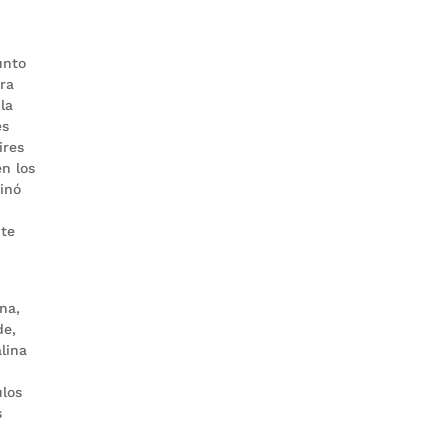
unto
ra
la
es
ires
en los
minó
nte
na,
de,
lina
ulos
s