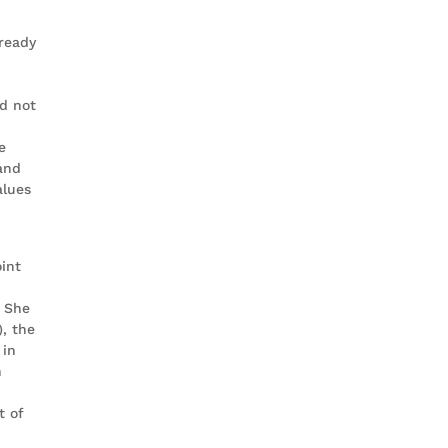
lready
ld not
e
and
alues
oint
. She
), the
 in
n
t of