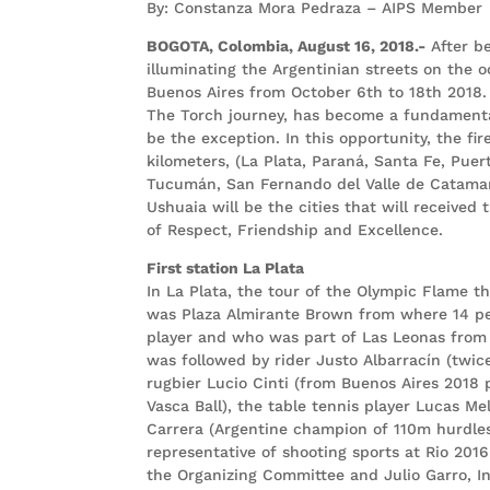
By: Constanza Mora Pedraza – AIPS Member
BOGOTA, Colombia, August 16, 2018.-
After be
illuminating the Argentinian streets on the o
Buenos Aires from October 6th to 18th 2018.
The Torch journey, has become a fundamental
be the exception. In this opportunity, the fi
kilometers, (La Plata, Paraná, Santa Fe, Puer
Tucumán, San Fernando del Valle de Catamar
Ushuaia will be the cities that will received 
of Respect, Friendship and Excellence.
First station La Plata
In La Plata, the tour of the Olympic Flame t
was Plaza Almirante Brown from where 14 peo
player and who was part of Las Leonas from
was followed by rider Justo Albarracín (twic
rugbier Lucio Cinti (from Buenos Aires 2018
Vasca Ball), the table tennis player Lucas M
Carrera (Argentine champion of 110m hurdles
representative of shooting sports at Rio 201
the Organizing Committee and Julio Garro, I