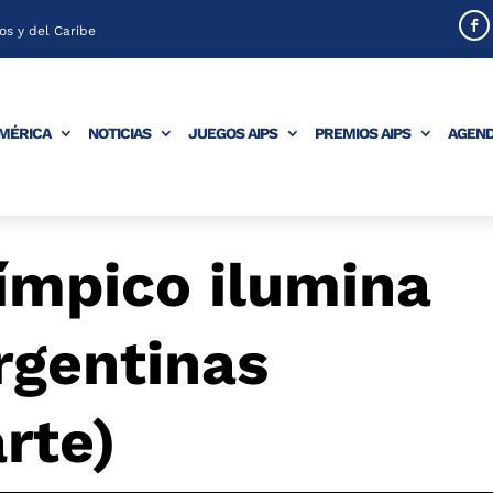
s y del Caribe
AMÉRICA
NOTICIAS
JUEGOS AIPS
PREMIOS AIPS
AGEN
ímpico ilumina
argentinas
rte)