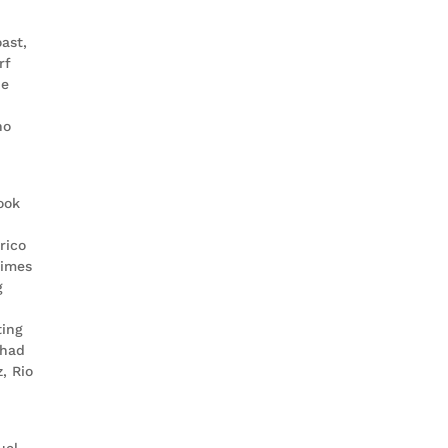
ast,
rf
he
ho
ook
rico
times
g
ting
 had
, Rio
uel