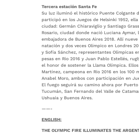
Tercera estación Santa Fe
Su luz iluminó el histórico Puente Colgante 
participó en los Juegos de Helsinki 1952, el
ciudad: Germán Chiaraviglio y Santiago Grass
Rosario, ciudad donde nació Luciana Aymar, 
embajadora de Buenos Aires 2018. Allí nueve
natación y dos veces Olímpico en Londres 20
y Sofía Sánchez, representantes Olímpicas e
pesas en Rio 2016 y Juan Pablo Estellés, rug
el honor de sostener la Llama Olímpica. Ello
Martínez, campeona en Rio 2016 en los 100 
Anabel Moro, ambos con participación en Ju
El fuego seguirá su camino ahora por Puerto 
Tucumán, San Fernando del Valle de Catamar
Ushuaia y Buenos Aires.
——-
ENGLISH:
THE OLYMPIC FIRE ILLUMINATES THE ARGEN