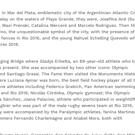
 in Mar del Plata, emblematic city of the Argentinian Atlantic Co
elay on the waters of Playa Grande, they were, Josefina Ané (Su
, Maxi Prenski, Catalina Merceré and Marcelo Rodríguez. Then t
no, the unquestionable symbol of the city, with the presence of
 fences in Rio 2016, and the young Nahuel Schelling Quevedo w
ires 2018.
anging Bridge where Gladys Erbetta, an 89-year-old athlete who t
as present. She was accompanied by two other iconic Olympic
 and Santiago Grassi. The Fame then visited the Monumento Histó
ere Luciana Aymar was born, the best field hockey player of all 
ine athletes including Federico Grabich, Pan American swimmin
and Rio 2016; Nicolás Córdoba, Olympic gymnast; the Olympic
 Sánchez, Joana Palacios, athlete who participated in weightlif
rugbier who was part of the male rugby sevens team at Rio 2016,
y were accompanied by the Paralympic athletes, Yanina Martinez
immers Fernando Charlemagne and Anabel Moro, both with
Puerto Iguazú, Corrientes, San Salvador de Jujuy, Salta, San Mig