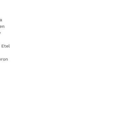
la
 en
y
 Etel
eron