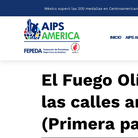
México superó las 200 medallas en Centroamericano
INICIO
AIPS 
El Fuego Ol
las calles 
(Primera pa