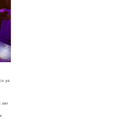
co ya
a ser
e