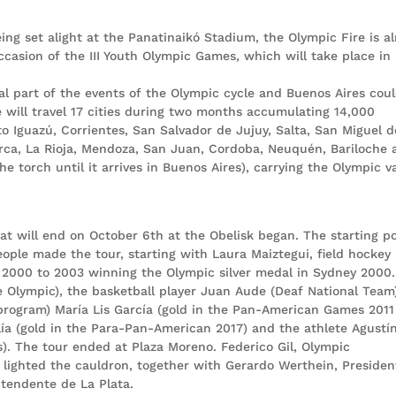
ing set alight at the Panatinaikó Stadium, the Olympic Fire is a
ccasion of the III Youth Olympic Games, which will take place in
 part of the events of the Olympic cycle and Buenos Aires cou
re will travel 17 cities during two months accumulating 14,000
to Iguazú, Corrientes, San Salvador de Jujuy, Salta, San Miguel d
ca, La Rioja, Mendoza, San Juan, Cordoba, Neuquén, Bariloche 
the torch until it arrives in Buenos Aires), carrying the Olympic v
hat will end on October 6th at the Obelisk began. The starting p
ple made the tour, starting with Laura Maiztegui, field hockey
 2000 to 2003 winning the Olympic silver medal in Sydney 2000
e Olympic), the basketball player Juan Aude (Deaf National Team
 program) María Lis García (gold in the Pan-American Games 2011
elía (gold in the Para-Pan-American 2017) and the athlete Agustí
). The tour ended at Plaza Moreno. Federico Gil, Olympic
6 lighted the cauldron, together with Gerardo Werthein, Presiden
ntendente de La Plata.