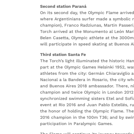
Second station Paraná
On its second day, the Olympic Flame arrived
where Argentinians surfer made a symbolic r
champion), Franco Radziunas, Martin Passeri
Torch arrived at the Monumento al León Mari
Belen Casetta, Olympic athlete at the 3000m
will participate in speed skating at Buenos A
Third station Santa Fe
The Torch’s light illuminated the historic H
part at the Olympic Games Helsinki 1952, w
athletes from the city: Germán Chiaraviglio
Nacional a la Bandera in Rosario, the city wh
and Buenos Aires 2018 ambassador. There, n
champion and twice Olympic in London 2012 
synchronized swimming sisters Etel and Sofía
event at Rio 2016 and Juan Pablo Estellés, 
the honor of holding the Olympic Flame. The
2016 champion in the 100m T36; and by sw
participation in Paralympic Games.
The Flame will continue its journey towards 