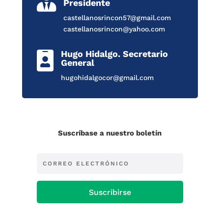

Presidente
castellanosrincon57@gmail.com
castellanosrincon@yahoo.com
Hugo Hidalgo. Secretario

General
hugohidalgocor@gmail.com
Suscríbase a nuestro boletín
Suscribirse