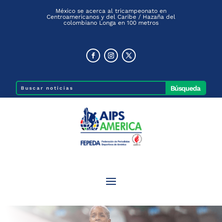
México se acerca al tricampeonato en
Centroamericanos y del Caribe / Hazaña del
colombiano Longa en 100 metros