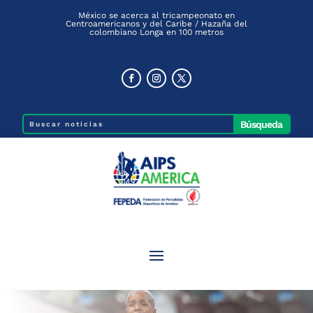
México se acerca al tricampeonato en
Centroamericanos y del Caribe / Hazaña del
colombiano Longa en 100 metros