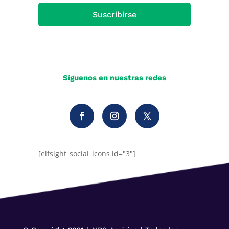
Suscribirse
Síguenos en nuestras redes
[elfsight_social_icons id="3"]