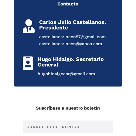
Contacto
Carlos Julio Castellanos.

Presidente
castellanosrincon57@gmail.com
castellanosrincon@yahoo.com
Hugo Hidalgo. Secretario

General
hugohidalgocor@gmail.com
Suscríbase a nuestro boletín