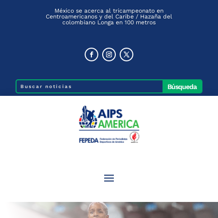
México se acerca al tricampeonato en
Centroamericanos y del Caribe / Hazaña del
colombiano Longa en 100 metros