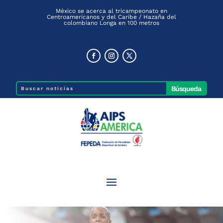
México se acerca al tricampeonato en
Centroamericanos y del Caribe / Hazaña del
colombiano Longa en 100 metros