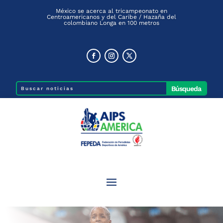
México se acerca al tricampeonato en
Centroamericanos y del Caribe / Hazaña del
colombiano Longa en 100 metros