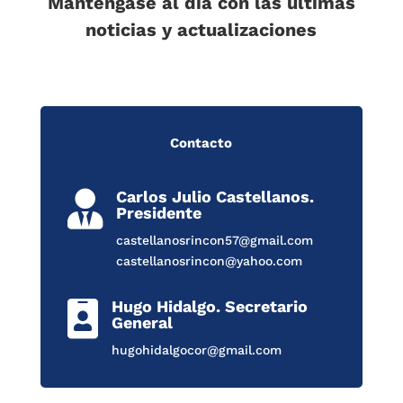
Manténgase al día con las últimas
noticias y actualizaciones
Contacto
Carlos Julio Castellanos.

Presidente
castellanosrincon57@gmail.com
castellanosrincon@yahoo.com
Hugo Hidalgo. Secretario

General
hugohidalgocor@gmail.com