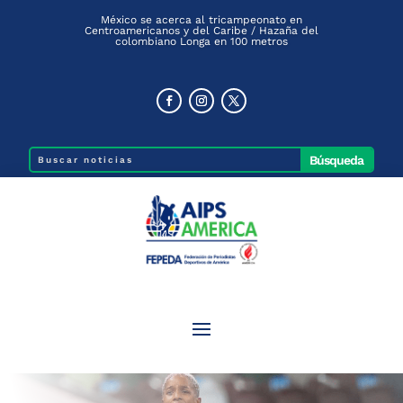
México se acerca al tricampeonato en
Centroamericanos y del Caribe / Hazaña del
colombiano Longa en 100 metros