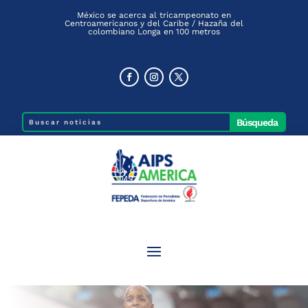
México se acerca al tricampeonato en
Centroamericanos y del Caribe / Hazaña del
colombiano Longa en 100 metros