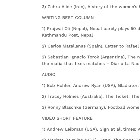
3) Zahra Aliee (Iran), A story of the women’s
WRITING BEST COLUMN
1) Prajwal Oli (Nepal), Nepal barely plays 50
Kathmandu Post, Nepal
2) Carlos Matallanas (Spain), Letter to Rafae
2) Sebastian Ignacio Torok (Argentina), The 
the mafia that fixes matches – Diario La Nac
AUDIO
1) Bob Hohler, Andrew Ryan (USA), Gladiator
2) Tracey Holmes (Australia), The Ticket: Th
3) Ronny Blaschke (Germany), Football women
VIDEO SHORT FEATURE
1) Andrew Leibman (USA), Sign at all times:
2) Marissa Boyajian (USA), Hope: The Gabe 