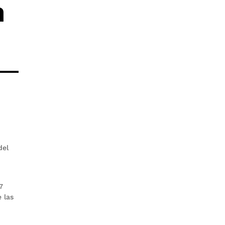
n
del
7
 las