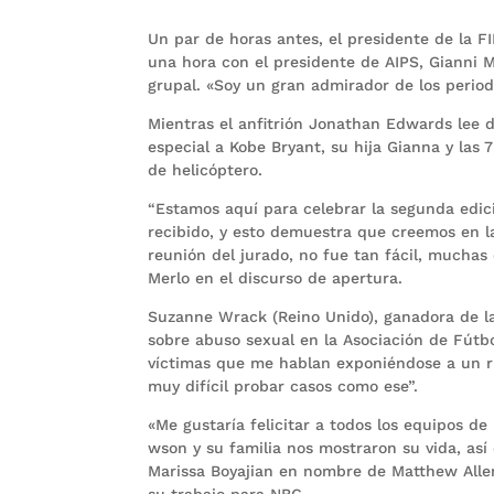
Un par de horas antes, el presidente de la FI
una hora con el presidente de AIPS, Gianni M
grupal. «Soy un gran admirador de los period
Mientras el anfitrión Jonathan Edwards lee
especial a Kobe Bryant, su hija Gianna y las
de helicóptero.
“Estamos aquí para celebrar la segunda edic
recibido, y esto demuestra que creemos en la
reunión del jurado, no fue tan fácil, muchas
Merlo en el discurso de apertura.
Suzanne Wrack (Reino Unido), ganadora de la
sobre abuso sexual en la Asociación de Fútbo
víctimas que me hablan exponiéndose a un r
muy difícil probar casos como ese”.
«Me gustaría felicitar a todos los equipos d
wson y su familia nos mostraron su vida, as
Marissa Boyajian en nombre de Matthew Allen 
su trabajo para NBC.