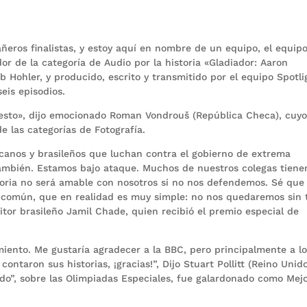
ñeros finalistas, y estoy aquí en nombre de un equipo, el equip
or de la categoría de Audio por la historia «Gladiador: Aaron
b Hohler, y producido, escrito y transmitido por el equipo Spotli
eis episodios.
r esto», dijo emocionado Roman Vondrouš (República Checa), cuy
e las categorías de Fotografía.
canos y brasileños que luchan contra el gobierno de extrema
ambién. Estamos bajo ataque. Muchos de nuestros colegas tiene
toria no será amable con nosotros si no nos defendemos. Sé que
común, que en realidad es muy simple: no nos quedaremos sin t
itor brasileño Jamil Chade, quien recibió el premio especial de
iento. Me gustaría agradecer a la BBC, pero principalmente a l
ontaron sus historias, ¡gracias!”, Dijo Stuart Pollitt (Reino Unido
o”, sobre las Olimpiadas Especiales, fue galardonado como Mej