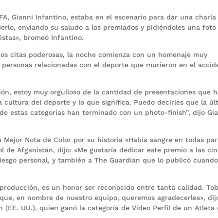
FA, Gianni Infantino, estaba en el escenario para dar una charla
erlo, enviando su saludo a los premiados y pidiéndoles una foto
istas», bromeó Infantino.
 dos citas poderosas, la noche comienza con un homenaje muy
 7 personas relacionadas con el deporte que murieron en el accid
ión, estoy muy orgulloso de la cantidad de presentaciones que 
 cultura del deporte y lo que significa. Puedo decirles que la úl
 de estas categorías han terminado con un photo-finish”, dijo Gi
 Mejor Nota de Color por su historia «Había sangre en todas par
l de Afganistán, dijo: «Me gustaría dedicar este premio a las ci
iesgo personal, y también a The Guardian que lo publicó cuando
e producción, es un honor ser reconocido entre tanta calidad. To
í que, en nombre de nuestro equipo, queremos agradecerles», dij
(EE. UU.), quien ganó la categoría de Video Perfil de un Atleta