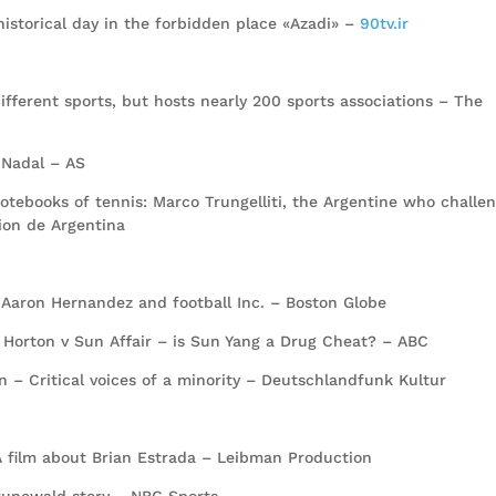
 historical day in the forbidden place «Azadi» –
90tv.ir
 different sports, but hosts nearly 200 sports associations – The
l Nadal – AS
notebooks of tennis: Marco Trungelliti, the Argentine who challe
ion de Argentina
: Aaron Hernandez and football Inc. – Boston Globe
e Horton v Sun Affair – is Sun Yang a Drug Cheat? – ABC
 – Critical voices of a minority – Deutschlandfunk Kultur
 A film about Brian Estrada – Leibman Production
Grunewald story – NBC Sports