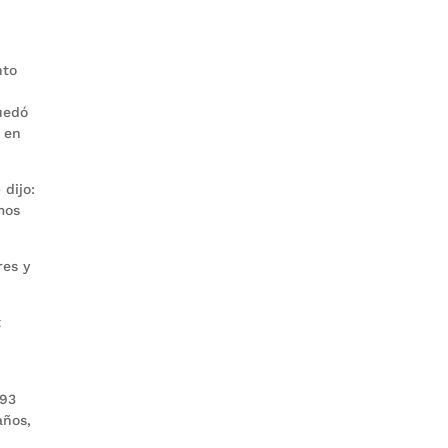
nto
uedó
a en
 dijo:
mos
res y
t
 93
años,