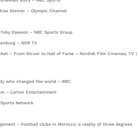
atthias Steiner – Olympic Channel
ng Toby Dawson – NBC Sports Group
denburg – NDR TV
cket – From Struer to Hall of Fame – Nordisk Film Cinemas, TV 
nedy who changed the world – BBC
ream – Lorton Entertainment
C Sports Network
ment – Football clubs in Morocco: a reality of three degrees