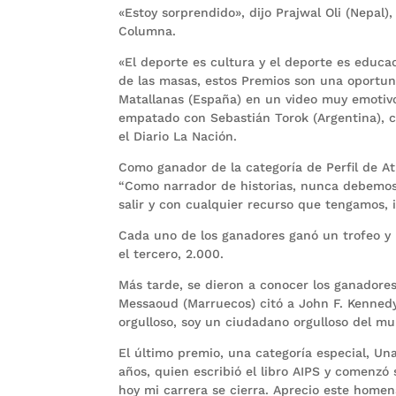
«Estoy sorprendido», dijo Prajwal Oli (Nepal
Columna.
«El deporte es cultura y el deporte es educ
de las masas, estos Premios son una oportun
Matallanas (España) en un video muy emotivo
empatado con Sebastián Torok (Argentina), co
el Diario La Nación.
Como ganador de la categoría de Perfil de At
“Como narrador de historias, nunca debemos
salir y con cualquier recurso que tengamos, i
Cada uno de los ganadores ganó un trofeo y 
el tercero, 2.000.
Más tarde, se dieron a conocer los ganadore
Messaoud (Marruecos) citó a John F. Kennedy
orgulloso, soy un ciudadano orgulloso del m
El último premio, una categoría especial, Un
años, quien escribió el libro AIPS y comenzó
hoy mi carrera se cierra. Aprecio este homen