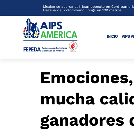
México se acerca al tricampeonato en Centroameric
Hazaña del colombiano Longa en 100 metros
INICIO
AIPS 
Emociones,
mucha calid
ganadores d