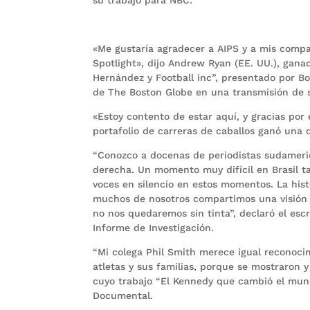
«Me gustaría agradecer a AIPS y a mis compa
Spotlight», dijo Andrew Ryan (EE. UU.), ganad
Hernández y Football inc”, presentado por Bo
de The Boston Globe en una transmisión de s
«Estoy contento de estar aquí, y gracias po
portafolio de carreras de caballos ganó una d
“Conozco a docenas de periodistas sudameri
derecha. Un momento muy difícil en Brasil t
voces en silencio en estos momentos. La his
muchos de nosotros compartimos una visión 
no nos quedaremos sin tinta”, declaró el escr
Informe de Investigación.
“Mi colega Phil Smith merece igual reconocim
atletas y sus familias, porque se mostraron y c
cuyo trabajo “El Kennedy que cambió el mund
Documental.