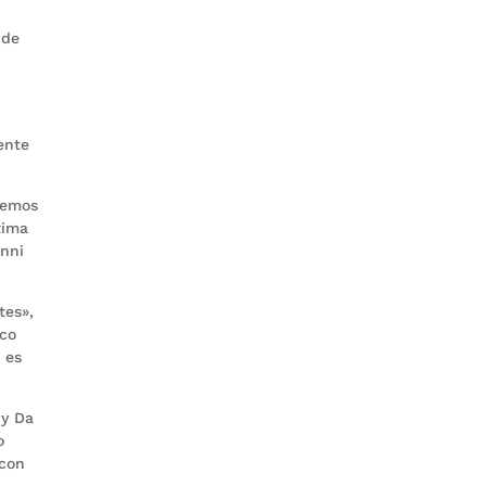
 de
ente
hemos
tima
anni
tes»,
nco
 es
by Da
o
 con