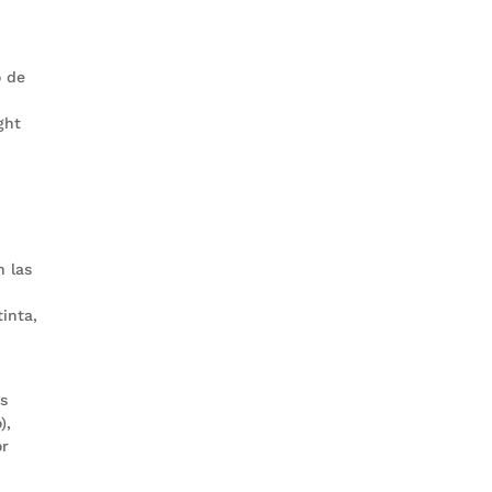
o de
ght
o
n las
inta,
os
),
or