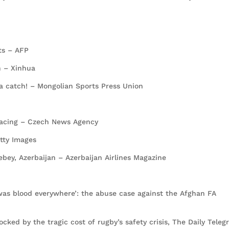
.
its – AFP
n – Xinhua
a catch! – Mongolian Sports Press Union
racing – Czech News Agency
etty Images
bey, Azerbaijan – Azerbaijan Airlines Magazine
was blood everywhere’: the abuse case against the Afghan FA
cked by the tragic cost of rugby’s safety crisis, The Daily Teleg