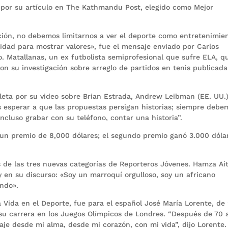
), por su artículo en The Kathmandu Post, elegido como Mejor
ación, no debemos limitarnos a ver el deporte como entretenimie
idad para mostrar valores», fue el mensaje enviado por Carlos
. Matallanas, un ex futbolista semiprofesional que sufre ELA, q
n su investigación sobre arreglo de partidos en tenis publicad
leta por su video sobre Brian Estrada, Andrew Leibman (EE. UU.)
 esperar a que las propuestas persigan historias; siempre debe
ncluso grabar con su teléfono, contar una historia”.
un premio de 8,000 dólares; el segundo premio ganó 3.000 dóla
s de las tres nuevas categorías de Reporteros Jóvenes. Hamza Ai
 en su discurso: «Soy un marroquí orgulloso, soy un africano
undo».
a Vida en el Deporte, fue para el español José María Lorente, de
 su carrera en los Juegos Olímpicos de Londres. “Después de 70 
aje desde mi alma, desde mi corazón, con mi vida”, dijo Lorente.