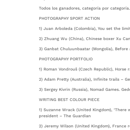
Todos los ganadores, categoría por categoría
PHOTOGRAPHY SPORT ACTION
1) Juan Arboleda (Colombia), You set the lim
2) Zhuang Wu (China), Chinese boxer Xu Ca
3) Ganbat Chuluunbaatar (Mongolia), Before 
PHOTOGRAPHY PORTFOLIO
1) Roman Vondrouš (Czech Republic), Horse 
2) Adam Pretty (Australia), Infinite trails – G
3) Sergey Kivrin (Russia), Nomad Games. Gede
WRITING BEST COLOUR PIECE
1) Suzanne Wrack (United Kingdom), ‘There 
president – The Guardian
2) Jeremy Wilson (United Kingdom), France ro