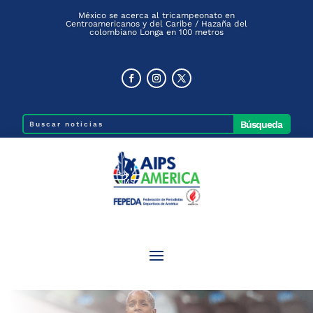
México se acerca al tricampeonato en
Centroamericanos y del Caribe / Hazaña del
colombiano Longa en 100 metros