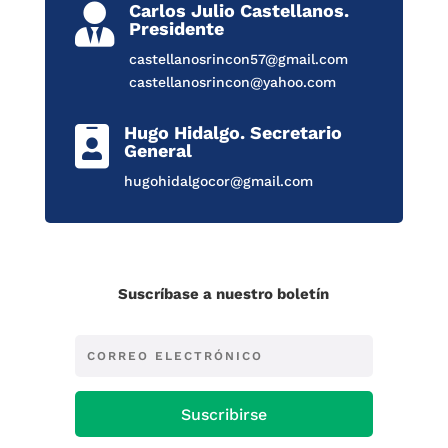
Carlos Julio Castellanos.

Presidente
castellanosrincon57@gmail.com
castellanosrincon@yahoo.com
Hugo Hidalgo. Secretario

General
hugohidalgocor@gmail.com
Suscríbase a nuestro boletín
Suscribirse