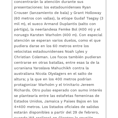
concentrarán la atención durante sus
presentaciones: los estadounidenses Ryan
Crouser (lanzamiento de bala) y Grant Holloway
(60 metros con vallas), la etíope Gudaf Tsegay (3
mil m), el sueco Armand Duplantis (salto con
pértiga), la neerlandesa Femke Bol (400 m) y el
noruego Karsten Warholm (400 m). Con especial
atención se esperan varios duelos, como el que
pudiera darse en los 60 metros entre los
velocistas estadounidenses Noah Lyles y
Christian Coleman. Los focos también pudieran
centrarse en otras batallas, entre esas la de la
ucraniana Yaroslava Mahuchikh contra la
australiana Nicola Olyslagers en el salto de
altura; y la que en los 400 metros podrían
protagonizar Warholm y el trinitario Jereem
Richards. Otro pulso esperado con sumo interés
se plantearía entre las estafetas femeninas de
Estados Unidos, Jamaica y Países Bajos en los
4×400 metros. Los listados oficiales de salidas
estarán disponibles a partir del 29 de febrero,
cuando WA realizará en Glasgow la reunión