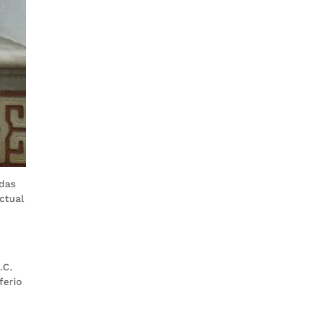
adas
ctual
.C.
ferio