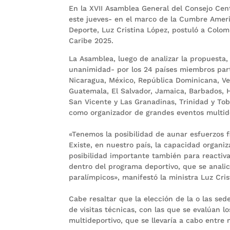
En la XVII Asamblea General del Consejo Cen
este jueves- en el marco de la Cumbre Ameri
Deporte, Luz Cristina López, postuló a Colo
Caribe 2025.
La Asamblea, luego de analizar la propuesta,
unanimidad- por los 24 países miembros part
Nicaragua, México, República Dominicana, Ve
Guatemala, El Salvador, Jamaica, Barbados, H
San Vicente y Las Granadinas, Trinidad y To
como organizador de grandes eventos multide
«Tenemos la posibilidad de aunar esfuerzos 
Existe, en nuestro país, la capacidad organi
posibilidad importante también para reactiva
dentro del programa deportivo, que se analice
paralímpicos», manifestó la ministra Luz Cris
Cabe resaltar que la elección de la o las sed
de visitas técnicas, con las que se evalúan l
multideportivo, que se llevaría a cabo entre