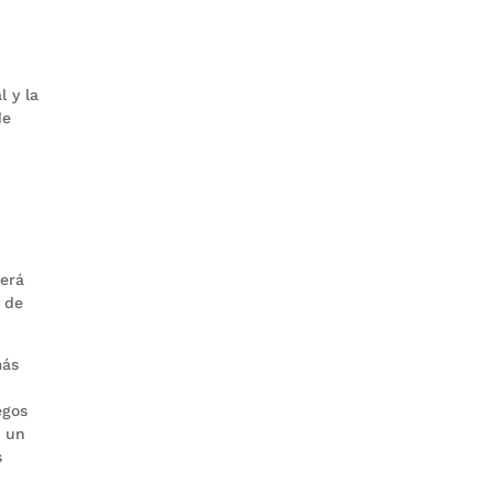
 y la
de
será
s de
más
egos
e un
s