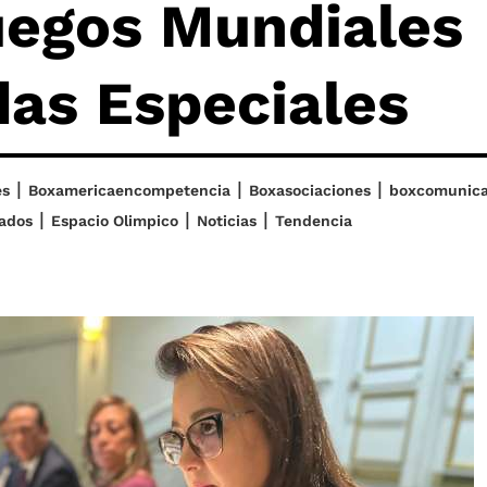
uegos Mundiales
das Especiales
|
|
|
es
Boxamericaencompetencia
Boxasociaciones
boxcomunic
|
|
|
ados
Espacio Olimpico
Noticias
Tendencia