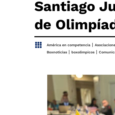
Santiago J
de Olimpía

|
América en competencia
Asociacion
|
|
Boxnoticias
boxolimpicos
Comunic