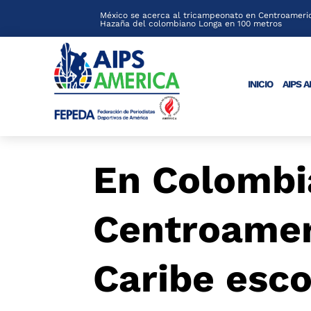
México se acerca al tricampeonato en Centroameric
Hazaña del colombiano Longa en 100 metros
INICIO
AIPS 
En Colombi
Centroamer
Caribe esco