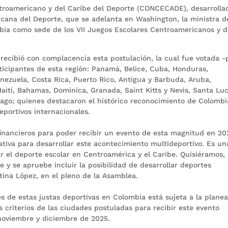
troamericano y del Caribe del Deporte (CONCECADE), desarrolla
cana del Deporte, que se adelanta en Washington, la ministra d
mbia como sede de los VII Juegos Escolares Centroamericanos y d
 recibió con complacencia esta postulación, la cual fue votada -
icipantes de esta región: Panamá, Belice, Cuba, Honduras,
nezuela, Costa Rica, Puerto Rico, Antigua y Barbuda, Aruba,
aití, Bahamas, Dominica, Granada, Saint Kitts y Nevis, Santa Luc
bago; quienes destacaron el histórico reconocimiento de Colombi
portivos internacionales.
financieros para poder recibir un evento de esta magnitud en 20
zativa para desarrollar este acontecimiento multideportivo. Es un
r el deporte escolar en Centroamérica y el Caribe. Quisiéramos,
 y se apruebe incluir la posibilidad de desarrollar deportes
tina López, en el pleno de la Asamblea.
es de estas justas deportivas en Colombia está sujeta a la plane
os criterios de las ciudades postuladas para recibir este evento
 noviembre y diciembre de 2025.