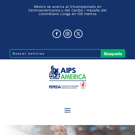
México se acerca al tricampeonato en
Centroamericanos y del Caribe / Hazaña del
colombiano Longa en 100 metros