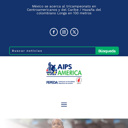
México se acerca al tricampeonato en
Centroamericanos y del Caribe / Hazaña del
colombiano Longa en 100 metros