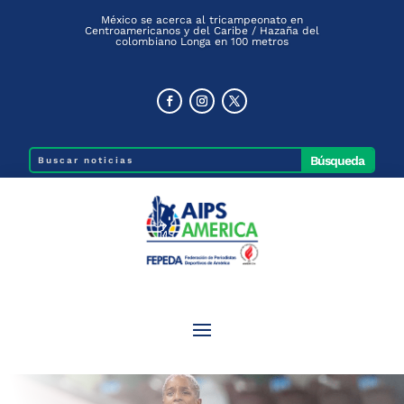
México se acerca al tricampeonato en
Centroamericanos y del Caribe / Hazaña del
colombiano Longa en 100 metros