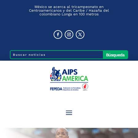
México se acerca al tricampeonato en
Centroamericanos y del Caribe / Hazaña del
colombiano Longa en 100 metros