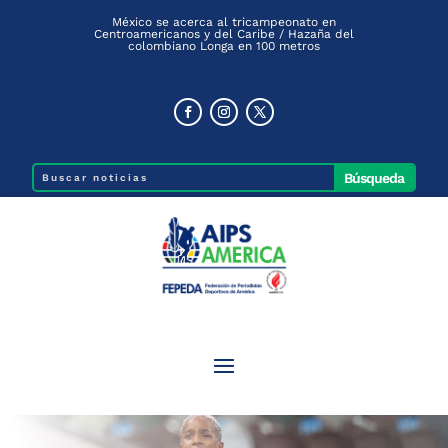
México se acerca al tricampeonato en
Centroamericanos y del Caribe / Hazaña del
colombiano Longa en 100 metros