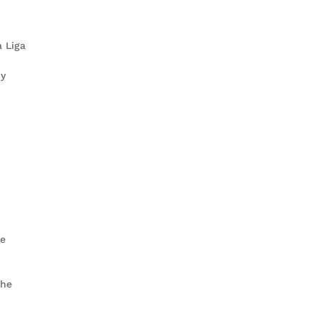
a Liga
 y
he
the