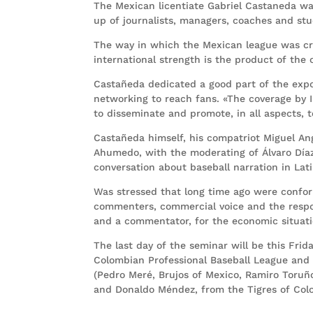
The Mexican licentiate Gabriel Castaneda wa
up of journalists, managers, coaches and stu
The way in which the Mexican league was cr
international strength is the product of the 
Castañeda dedicated a good part of the expos
networking to reach fans. «The coverage by I
to disseminate and promote, in all aspects, 
Castañeda himself, his compatriot Miguel A
Ahumedo, with the moderating of Álvaro Díaz
conversation about baseball narration in Lat
Was stressed that long time ago were confo
commenters, commercial voice and the respon
and a commentator, for the economic situati
The last day of the seminar will be this Frid
Colombian Professional Baseball League and t
(Pedro Meré, Brujos of Mexico, Ramiro Toruñ
and Donaldo Méndez, from the Tigres of Colo