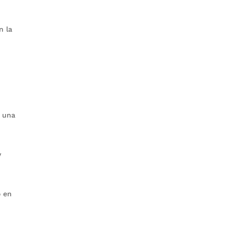
n la
a una
y
o en