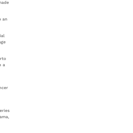
 made
o an
ial
age
rto
n a
ncer
eries
nama,