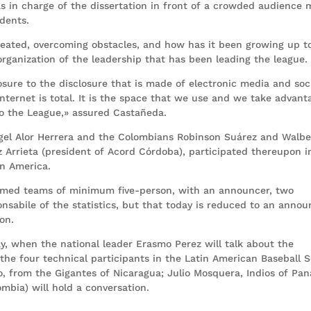
s in charge of the dissertation in front of a crowded audience
dents.
eated, overcoming obstacles, and how has it been growing up t
organization of the leadership that has been leading the league.
ure to the disclosure that is made ​​of electronic media and soc
nternet is total. It is the space that we use and we take advant
to the League,» assured Castañeda.
ngel Alor Herrera and the Colombians Robinson Suárez and Walbe
 Arrieta (president of Acord Córdoba), participated thereupon i
in America.
rmed teams of minimum five-person, with an announcer, two
sabile of the statistics, but that today is reduced to an annou
on.
ay, when the national leader Erasmo Perez will talk about the
he four technical participants in the Latin American Baseball S
o, from the Gigantes of Nicaragua; Julio Mosquera, Indios of Pa
mbia) will hold a conversation.