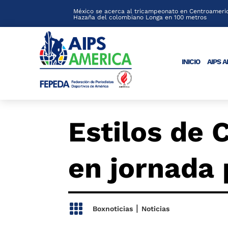
México se acerca al tricampeonato en Centroameric
Hazaña del colombiano Longa en 100 metros
INICIO
AIPS 
Estilos de 
en jornada 

|
Boxnoticias
Noticias