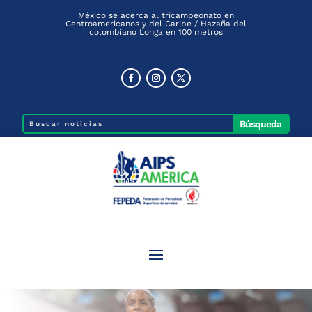
México se acerca al tricampeonato en
Centroamericanos y del Caribe / Hazaña del
colombiano Longa en 100 metros