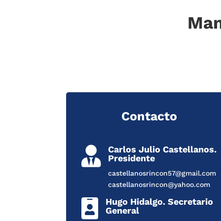
Man
Contacto
Carlos Julio Castellanos.

Presidente
castellanosrincon57@gmail.com
castellanosrincon@yahoo.com
Hugo Hidalgo. Secretario

General