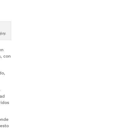
juy.
en
s, con
do,
s
dad
ridos
onde
uesto