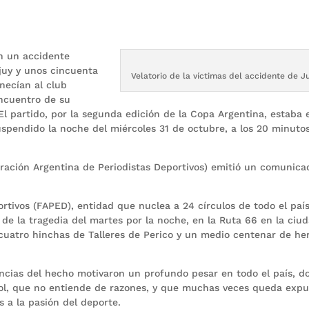
en un accidente
juy y unos cincuenta
Velatorio de la víctimas del accidente de Ju
necían al club
 encuentro de su
 El partido, por la segunda edición de la Copa Argentina, estaba 
spendido la noche del miércoles 31 de octubre, a los 20 minuto
ración Argentina de Periodistas Deportivos) emitió un comunica
rtivos (FAPED), entidad que nuclea a 24 círculos de todo el paí
 de la tragedia del martes por la noche, en la Ruta 66 en la ciu
 cuatro hinchas de Talleres de Perico y un medio centenar de he
ncias del hecho motivaron un profundo pesar en todo el país, d
tbol, que no entiende de razones, y que muchas veces queda exp
 a la pasión del deporte.