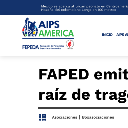
México se acerca al tricampeonato en Centroameric
Hazaña del colombiano Longa en 100 metros
INICIO
AIPS 
FAPED emit
raíz de tra

|
Asociaciones
Boxasociaciones