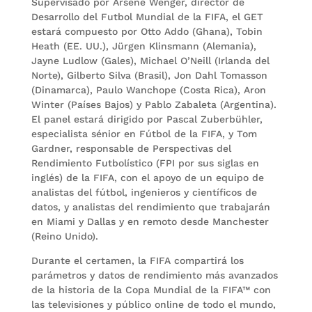
Supervisado por Arsène Wenger, director de
Desarrollo del Futbol Mundial de la FIFA, el GET
estará compuesto por Otto Addo (Ghana), Tobin
Heath (EE. UU.), Jürgen Klinsmann (Alemania),
Jayne Ludlow (Gales), Michael O’Neill (Irlanda del
Norte), Gilberto Silva (Brasil), Jon Dahl Tomasson
(Dinamarca), Paulo Wanchope (Costa Rica), Aron
Winter (Países Bajos) y Pablo Zabaleta (Argentina).
El panel estará dirigido por Pascal Zuberbühler,
especialista sénior en Fútbol de la FIFA, y Tom
Gardner, responsable de Perspectivas del
Rendimiento Futbolístico (FPI por sus siglas en
inglés) de la FIFA, con el apoyo de un equipo de
analistas del fútbol, ingenieros y científicos de
datos, y analistas del rendimiento que trabajarán
en Miami y Dallas y en remoto desde Manchester
(Reino Unido).
Durante el certamen, la FIFA compartirá los
parámetros y datos de rendimiento más avanzados
de la historia de la Copa Mundial de la FIFA™ con
las televisiones y público online de todo el mundo,