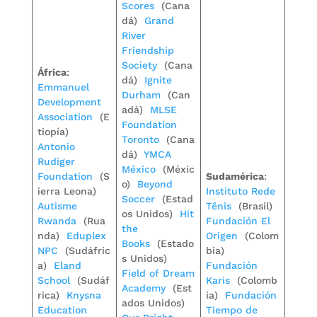
Scores
(Cana
dá)
Grand
River
Friendship
Society
(Cana
África
:
dá)
Ignite
Emmanuel
Durham
(Can
Development
adá)
MLSE
Association
(E
Foundation
tiopía)
Toronto
(Cana
Antonio
dá)
YMCA
Rudiger
México
(Méxic
Foundation
(S
Sudamérica
:
o)
Beyond
ierra Leona)
Instituto Rede
Soccer
(Estad
Autisme
Tênis
(Brasil)
os Unidos)
Hit
Rwanda
(Rua
Fundación El
the
nda)
Eduplex
Origen
(Colom
Books
(Estado
NPC
(Sudáfric
bia)
s Unidos)
a)
Eland
Fundación
Field of Dream
School
(Sudáf
Karis
(Colomb
Academy
(Est
rica)
Knysna
ia)
Fundación
ados Unidos)
Education
Tiempo de