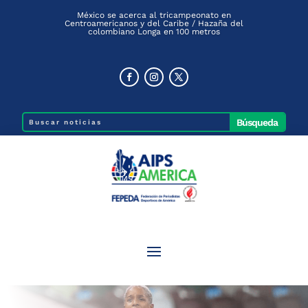
México se acerca al tricampeonato en
Centroamericanos y del Caribe / Hazaña del
colombiano Longa en 100 metros