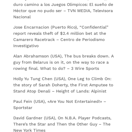
duro camino a los Juegos Olímpicos: El sueño de
Héctor que no pudo ser – TVN MEDIA, Televisora
Nacional
Jose Encarnacion (Puerto Rico), “Confidential”
report reveals theft of $2.4 million bet at the
Camarero Racetrack – Centro de Periodismo
Investigativo
Alan Abrahamson (USA), The bus breaks down. A
guy from Belarus is on it, on the way to race a
rowing final. What to do? – 3 Wire Sports
Holly Yu Tung Chen (USA), One Leg to Climb On:
the story of Sarah Doherty, the First Amputee to
Stand Atop Denali – Height of Lands: Alpinist
Paul Fein (USA), «Are You Not Entertained!» –
Sportstar
David Gardner (USA), On N.B.A. Player Podcasts,
There’s the Star and Then the Other Guy – The
New York Times