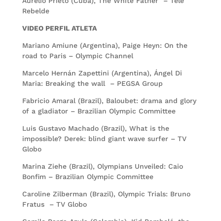
Aurelio Prieto (Cuba), The White Father – Tele
Rebelde
VIDEO PERFIL ATLETA
Mariano Amiune (Argentina), Paige Heyn: On the
road to Paris – Olympic Channel
Marcelo Hernán Zapettini (Argentina), Ángel Di
Maria: Breaking the wall – PEGSA Group
Fabricio Amaral (Brazil), Baloubet: drama and glory
of a gladiator – Brazilian Olympic Committee
Luis Gustavo Machado (Brazil), What is the
impossible? Derek: blind giant wave surfer – TV
Globo
Marina Ziehe (Brazil), Olympians Unveiled: Caio
Bonfim – Brazilian Olympic Committee
Caroline Zilberman (Brazil), Olympic Trials: Bruno
Fratus – TV Globo