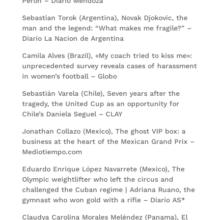
Perón – Diario Mendoza
Sebastian Torok (Argentina), Novak Djokovic, the
man and the legend: “What makes me fragile?” –
Diario La Nacion de Argentina
Camila Alves (Brazil), «My coach tried to kiss me»:
unprecedented survey reveals cases of harassment
in women’s football – Globo
Sebastián Varela (Chile), Seven years after the
tragedy, the United Cup as an opportunity for
Chile’s Daniela Seguel – CLAY
Jonathan Collazo (Mexico), The ghost VIP box: a
business at the heart of the Mexican Grand Prix –
Mediotiempo.com
Eduardo Enrique López Navarrete (Mexico), The
Olympic weightlifter who left the circus and
challenged the Cuban regime | Adriana Ruano, the
gymnast who won gold with a rifle – Diario AS*
Claudya Carolina Morales Meléndez (Panama), El