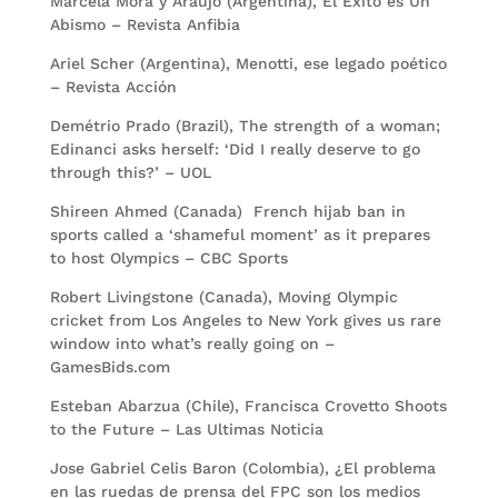
Marcela Mora y Araujo (Argentina), El Exito es Un
Abismo – Revista Anfibia
Ariel Scher (Argentina), Menotti, ese legado poético
– Revista Acción
Demétrio Prado (Brazil), The strength of a woman;
Edinanci asks herself: ‘Did I really deserve to go
through this?’ – UOL
Shireen Ahmed (Canada) French hijab ban in
sports called a ‘shameful moment’ as it prepares
to host Olympics – CBC Sports
Robert Livingstone (Canada), Moving Olympic
cricket from Los Angeles to New York gives us rare
window into what’s really going on –
GamesBids.com
Esteban Abarzua (Chile), Francisca Crovetto Shoots
to the Future – Las Ultimas Noticia
Jose Gabriel Celis Baron (Colombia), ¿El problema
en las ruedas de prensa del FPC son los medios