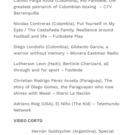
Camilo Parga Azula (Colombia), Kid Pambelé, the
greatest patriarch of Colombian boxing – CTV
Barranquilla
Nicolas Contreras (Colombia), Put Yourself in My
Eyes / The Castañeda Family. Resilience around
football and life – Futbolete Play
Diego Londoño (Colombia), Gildardo Garcia, a
warrior without memory – Múnera Eastman Radio
Lutherson Leon (Haiti), Bertinie Cherizard, all
through and for sport – Footkole
Christian Rodrigo Pérez Acosta (Paraguay), The
story of Diego Gomez, the Paraguayan who now
shines with Messi – Diario La Nación
Adriano Roig (USA), El Niño (The Kid) – Telemundo
Network
VIDEO CORTO
Hernán Goldzycher (Argentina), Special