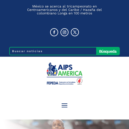
México se acerca al tricampeonato en
Centroamericanos y del Caribe / Hazaña del
colombiano Longa en 100 metros