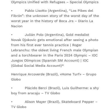
Olympics Unified with Refugees – Special Olympics
• Pablo Lisotto (Argentina), “Los Pibes del
Fibrón”: the unknown story of the worst day of the
worst year in the history of Boca Jrs – Diario La
Nacion
• Julián Polo (Argentina), Gold medalist
Novak Djokovic gets emotional after seeing a photo
from his first ever tennis practice | Roger
Lebranchu: the oldest living French male Olympian
and a torchbearer in the Paris 2024 Olympic – IOC
Juegos Olímpicos (Spanish SM Account) | IOC
(Global Social Media Account)*
Henrique Arcoverde (Brazil), «Home Turf» – Grupo
Globo
• Plácido Berci (Brazil), Luis Guilherme: a shy
boy from aracaju – TV Globo
• Alison Mayer (Brazil), Skateboard Pepper –
TV Globo