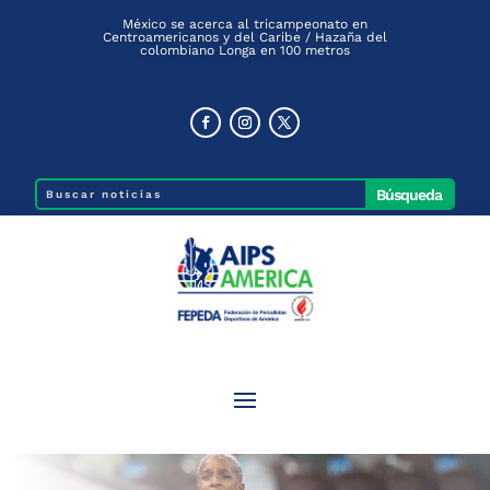
México se acerca al tricampeonato en
Centroamericanos y del Caribe / Hazaña del
colombiano Longa en 100 metros