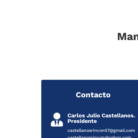
Man
Contacto
Carlos Julio Castellanos.

Presidente
castellanosrincon57@gmail.com
castellanosrincon@yahoo.com