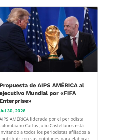
Propuesta de AIPS AMÉRICA al
ejecutivo Mundial por «FIFA
Enterprise»
Jul 30, 2026
AIPS AMÉRICA liderada por el periodista
colombiano Carlos Julio Castellanos está
invitando a todos los periodistas afiliados a
contribuir con sus opiniones para elaborar