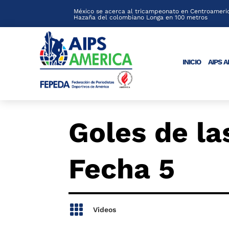
México se acerca al tricampeonato en Centroameric
Hazaña del colombiano Longa en 100 metros
INICIO
AIPS 
Goles de la
Fecha 5

Videos