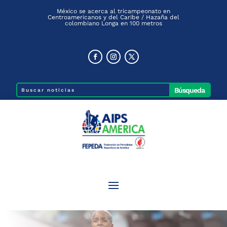
México se acerca al tricampeonato en
Centroamericanos y del Caribe / Hazaña del
colombiano Longa en 100 metros