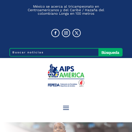
México se acerca al tricampeonato en
Centroamericanos y del Caribe / Hazaña del
colombiano Longa en 100 metros