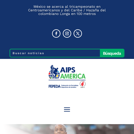
México se acerca al tricampeonato en
Centroamericanos y del Caribe / Hazaña del
colombiano Longa en 100 metros