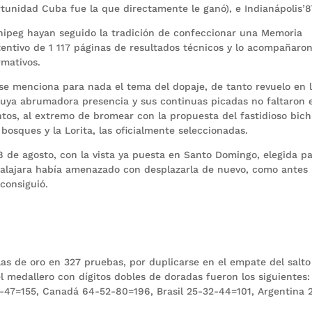
rtunidad Cuba fue la que directamente le ganó), e Indianápolis’8
ipeg hayan seguido la tradición de confeccionar una Memoria
ntentivo de 1 117 páginas de resultados técnicos y lo acompañaro
rmativos.
e menciona para nada el tema del dopaje, de tanto revuelo en 
uya abrumadora presencia y sus continuas picadas no faltaron 
tos, al extremo de bromear con la propuesta del fastidioso bich
bosques y la Lorita, las oficialmente seleccionadas.
8 de agosto, con la vista ya puesta en Santo Domingo, elegida p
alajara había amenazado con desplazarla de nuevo, como antes
consiguió.
as de oro en 327 pruebas, por duplicarse en el empate del salto
l medallero con dígitos dobles de doradas fueron los siguientes:
47=155, Canadá 64-52-80=196, Brasil 25-32-44=101, Argentina 