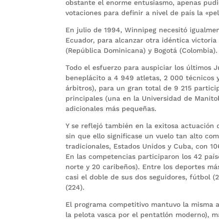
obstante el enorme entusiasmo, apenas pudie
votaciones para definir a nivel de país la «p
En julio de 1994, Winnipeg necesitó igualme
Ecuador, para alcanzar otra idéntica victor
(República Dominicana) y Bogotá (Colombia).
Todo el esfuerzo para auspiciar los últimos 
beneplácito a 4 949 atletas, 2 000 técnicos y
árbitros), para un gran total de 9 215 partici
principales (una en la Universidad de Manit
adicionales más pequeñas.
Y se reflejó también en la exitosa actuación 
sin que ello significase un vuelo tan alto co
tradicionales, Estados Unidos y Cuba, con 1
En las competencias participaron los 42 país
norte y 20 caribeños). Entre los deportes má
casi el doble de sus dos seguidores, fútbol (
(224).
El programa competitivo mantuvo la misma ab
la pelota vasca por el pentatlón moderno), 