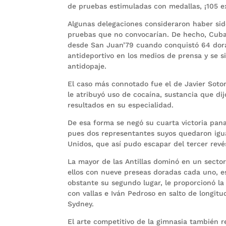
de pruebas estimuladas con medallas, ¡105 ex
Algunas delegaciones consideraron haber sid
pruebas que no convocarían. De hecho, Cuba
desde San Juan’79 cuando conquistó 64 dorad
antideportivo en los medios de prensa y se s
antidopaje.
El caso más connotado fue el de Javier Sotom
le atribuyó uso de cocaína, sustancia que di
resultados en su especialidad.
De esa forma se negó su cuarta victoria pan
pues dos representantes suyos quedaron igua
Unidos, que así pudo escapar del tercer revé
La mayor de las Antillas dominó en un sector
ellos con nueve preseas doradas cada uno, esg
obstante su segundo lugar, le proporcionó la 
con vallas e Iván Pedroso en salto de longit
Sydney.
El arte competitivo de la gimnasia también re