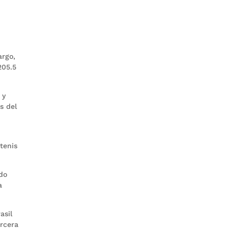
argo,
205.5
 y
s del
 tenis
ndo
a
asil
ercera