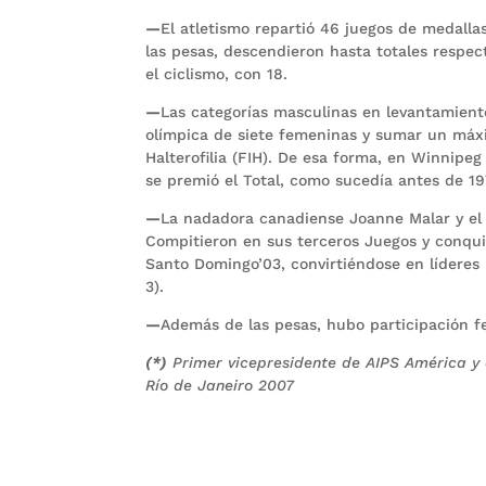
—
El atletismo repartió 46 juegos de medalla
las pesas, descendieron hasta totales respec
el ciclismo, con 18.
—
Las categorías masculinas en levantamient
olímpica de siete femeninas y sumar un máxi
Halterofilia (FIH). De esa forma, en Winnipeg
se premió el Total, como sucedía antes de 19
—
La nadadora canadiense Joanne Malar y el 
Compitieron en sus terceros Juegos y conqui
Santo Domingo’03, convirtiéndose en líderes h
3).
—
Además de las pesas, hubo participación fe
(*)
Primer vicepresidente de AIPS América y 
Río de Janeiro 2007