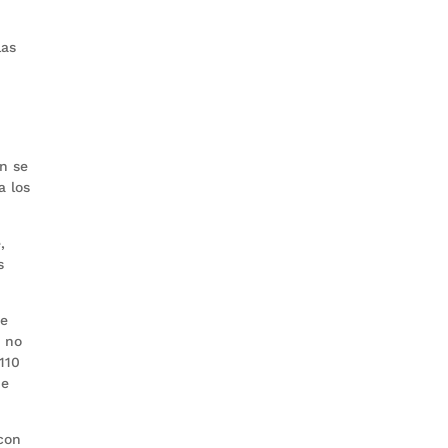
las
n se
a los
,
s
de
, no
110
de
 con