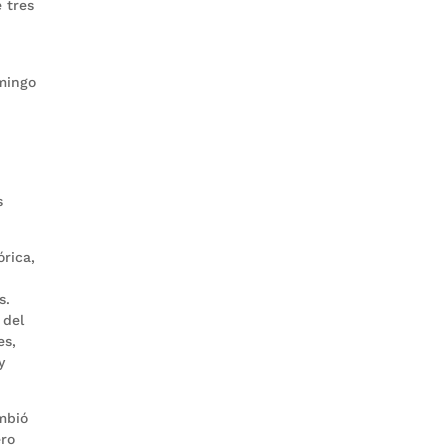
 tres
omingo
s
órica,
s.
 del
es,
y
mbió
ero