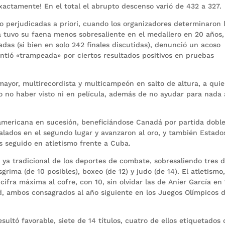
actamente! En el total el abrupto descenso varió de 432 a 327.
o perjudicadas a priori, cuando los organizadores determinaron 
 tuvo su faena menos sobresaliente en el medallero en 20 años,
as (si bien en solo 242 finales discutidas), denunció un acoso
intió «trampeada» por ciertos resultados positivos en pruebas
ayor, multirecordista y multicampeón en salto de altura, a quie
jo no haber visto ni en película, además de no ayudar para nada 
americana en sucesión, beneficiándose Canadá por partida doble
lados en el segundo lugar y avanzaron al oro, y también Estado
s seguido en atletismo frente a Cuba.
 ya tradicional de los deportes de combate, sobresaliendo tres 
rima (de 10 posibles), boxeo (de 12) y judo (de 14). El atletismo
cifra máxima al cofre, con 10, sin olvidar las de Anier García en 
ud, ambos consagrados al año siguiente en los Juegos Olímpicos 
sultó favorable, siete de 14 títulos, cuatro de ellos etiquetados