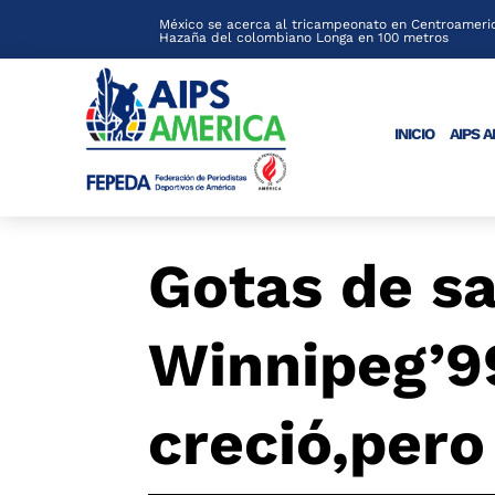
México se acerca al tricampeonato en Centroameric
Hazaña del colombiano Longa en 100 metros
INICIO
AIPS 
Gotas de s
Winnipeg’9
creció,pero