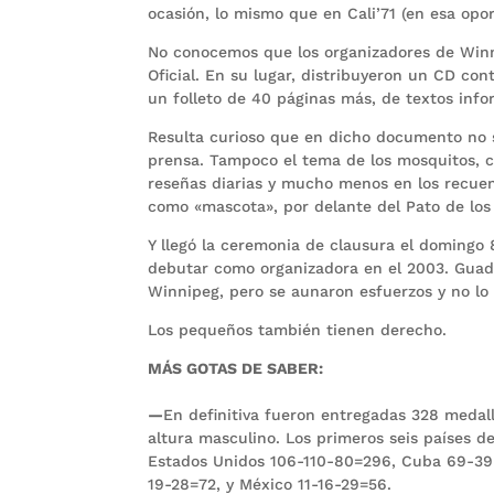
ocasión, lo mismo que en Cali’71 (en esa opo
No conocemos que los organizadores de Winn
Oficial. En su lugar, distribuyeron un CD co
un folleto de 40 páginas más, de textos info
Resulta curioso que en dicho documento no s
prensa. Tampoco el tema de los mosquitos, c
reseñas diarias y mucho menos en los recuen
como «mascota», por delante del Pato de los 
Y llegó la ceremonia de clausura el domingo 
debutar como organizadora en el 2003. Guad
Winnipeg, pero se aunaron esfuerzos y no lo 
Los pequeños también tienen derecho.
MÁS GOTAS DE SABER:
—
En definitiva fueron entregadas 328 medall
altura masculino. Los primeros seis países de
Estados Unidos 106-110-80=296, Cuba 69-39-
19-28=72, y México 11-16-29=56.