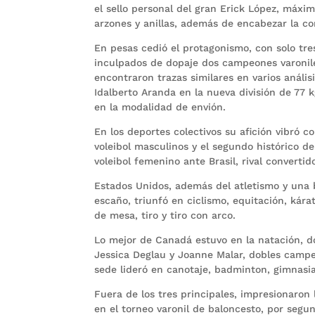
el sello personal del gran Erick López, máx
arzones y anillas, además de encabezar la c
En pesas cedió el protagonismo, con solo tre
inculpados de dopaje dos campeones varonil
encontraron trazas similares en varios análi
Idalberto Aranda en la nueva división de 77 k
en la modalidad de envión.
En los deportes colectivos su afición vibró c
voleibol masculinos y el segundo histórico 
voleibol femenino ante Brasil, rival converti
Estados Unidos, además del atletismo y una
escaño, triunfó en ciclismo, equitación, kárat
de mesa, tiro y tiro con arco.
Lo mejor de Canadá estuvo en la natación, d
Jessica Deglau y Joanne Malar, dobles campe
sede lideró en canotaje, badminton, gimnasia
Fuera de los tres principales, impresionaron
en el torneo varonil de baloncesto, por segu