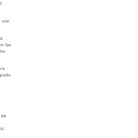
7.
n con
la
en las
ito
ara
 pudo
 de
25-