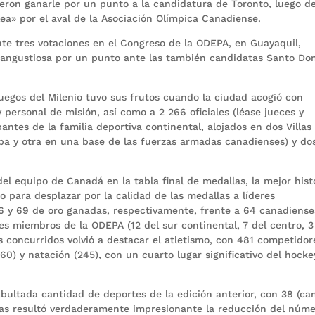
ron ganarle por un punto a la candidatura de Toronto, luego de
elea» por el aval de la Asociación Olímpica Canadiense.
nte tres votaciones en el Congreso de la ODEPA, en Guayaquil,
ia angustiosa por un punto ante las también candidatas Santo D
Juegos del Milenio tuvo sus frutos cuando la ciudad acogió con
 personal de misión, así como a 2 266 oficiales (léase jueces y
pantes de la familia deportiva continental, alojados en dos Villas
oba y otra en una base de las fuerzas armadas canadienses) y do
del equipo de Canadá en la tabla final de medallas, la mejor hist
mo para desplazar por la calidad de las medallas a líderes
06 y 69 de oro ganadas, respectivamente, frente a 64 canadiense
es miembros de la ODEPA (12 del sur continental, 7 del centro, 3
s concurridos volvió a destacar el atletismo, con 481 competidor
260) y natación (245), con un cuarto lugar significativo del hocke
ultada cantidad de deportes de la edición anterior, con 38 (ca
mas resultó verdaderamente impresionante la reducción del núm