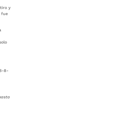
tiro y
 fue
a
solo
a
(8-8-
hasta