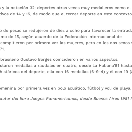
s y la natación 32; deportes otras veces muy medalleros como el 
tivos de 14 y 15, de modo que el tercer deporte en este contexto
o de pesas se redujeron de diez a ocho para favorecer la entrad
mo de 15, según acuerdo de la Federación Internacional de
 compitieron por primera vez las mujeres, pero en los dos sexos 
71.
brasileño Gustavo Borges coincidieron en varios aspectos.
staron medallas a raudales en cuatro, desde La Habana’91 hast
istóricos del deporte, ella con 16 medallas (6-9-4) y él con 19 
menina por primera vez en polo acuático, fútbol y voli de playa.
autor del libro Juegos Panamericanos, desde Buenos Aires 1951 