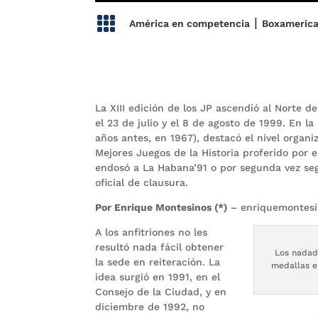

|
América en competencia
Boxameric
La XIII edición de los JP ascendió al Norte 
el 23 de julio y el 8 de agosto de 1999. En l
años antes, en 1967), destacó el nivel organiz
Mejores Juegos de la Historia proferido por
endosó a La Habana’91 o por segunda vez seg
oficial de clausura.
Por Enrique Montesinos (*)
– enriquemontes
A los anfitriones no les
resultó nada fácil obtener
Los nadad
la sede en reiteración. La
medallas e
idea surgió en 1991, en el
Consejo de la Ciudad, y en
diciembre de 1992, no