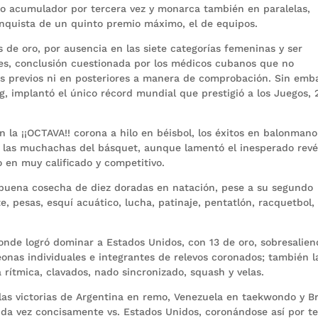
imo acumulador por tercera vez y monarca también en paralelas,
onquista de un quinto premio máximo, el de equipos.
s de oro, por ausencia en las siete categorías femeninas y ser
es, conclusión cuestionada por los médicos cubanos que no
sis previos ni en posteriores a manera de comprobación. Sin emb
g, implantó el único récord mundial que prestigió a los Juegos, 
on la ¡¡OCTAVA!! corona a hilo en béisbol, los éxitos en balonmano
de las muchachas del básquet, aunque lamentó el inesperado revé
do en muy calificado y competitivo.
 buena cosecha de diez doradas en natación, pese a su segundo
e, pesas, esquí acuático, lucha, patinaje, pentatlón, racquetbol,
onde logró dominar a Estados Unidos, con 13 de oro, sobresalie
onas individuales e integrantes de relevos coronados; también l
 rítmica, clavados, nado sincronizado, squash y velas.
 las victorias de Argentina en remo, Venezuela en taekwondo y Br
nda vez concisamente vs. Estados Unidos, coronándose así por t