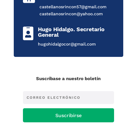
castellanosrincon57@gmail.com
castellanosrincon@yahoo.com
Hugo Hidalgo. Secretario

General
hugohidalgocor@gmail.com
Suscríbase a nuestro boletín
Suscribirse