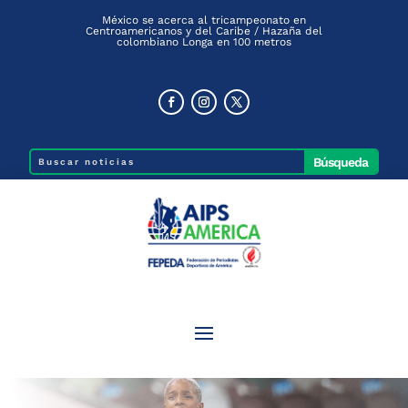
México se acerca al tricampeonato en
Centroamericanos y del Caribe / Hazaña del
colombiano Longa en 100 metros