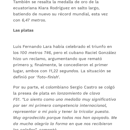
También se resalta la medalla de oro de la
ecuatoriana Kiara Rodríguez en salto largo,
batiendo de nuevo su récord mundial, esta vez
con
6,47 metros
.
Las platas
Luis Fernando Lara había celebrado el triunfo en
los
100 metros T46
, pero el cubano Raciel González
hizo un reclamo, argumentando que remató
primero y, finalmente, le concedieron el primer
lugar, ambos con
11,22 segundos.
La situación se
definió por
‘foto-finish’
.
Por su parte, el colombiano Sergio Castro se colgó
la presea de plata en
lanzamiento de clava
F51
.
“La siento como una medalla muy significativa
por ser mi primera competencia internacional,
representar a mi país y tener la tricolor puesta.
Muy agradecido porque todos nos han apoyado. Me
da mucha alegría la forma en que nos recibieron
los caleños”
, comentó.