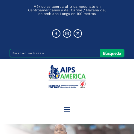
México se acerca al tricampeonato en
Centroamericanos y del Caribe / Hazaña del
colombiano Longa en 100 metros