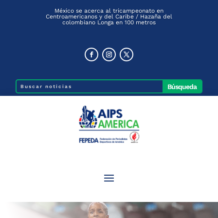
México se acerca al tricampeonato en
Centroamericanos y del Caribe / Hazaña del
colombiano Longa en 100 metros