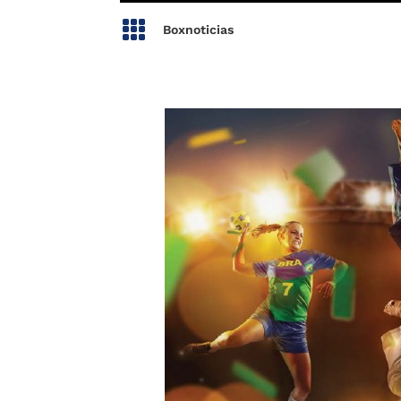

Boxnoticias