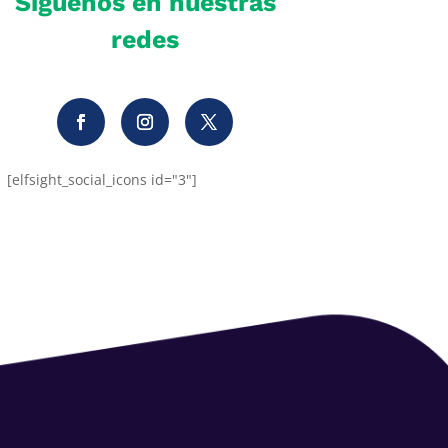
Síguenos en nuestras
redes
[elfsight_social_icons id="3"]