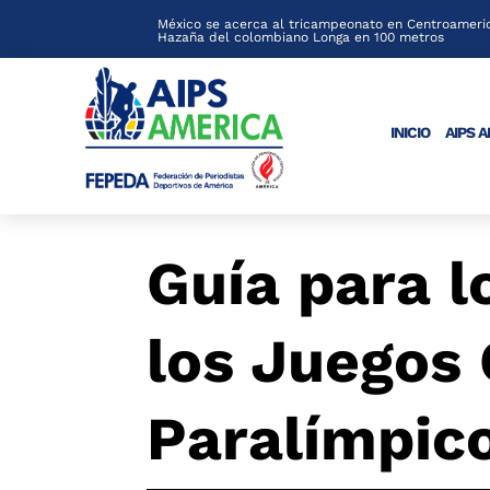
México se acerca al tricampeonato en Centroameric
Hazaña del colombiano Longa en 100 metros
INICIO
AIPS 
Guía para l
los Juegos 
Paralímpic