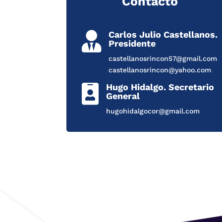
Contacto
Carlos Julio Castellanos.

Presidente
castellanosrincon57@gmail.com
castellanosrincon@yahoo.com
Hugo Hidalgo. Secretario

General
hugohidalgocor@gmail.com