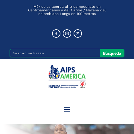
México se acerca al tricampeonato en
Centroamericanos y del Caribe / Hazaña del
colombiano Longa en 100 metros