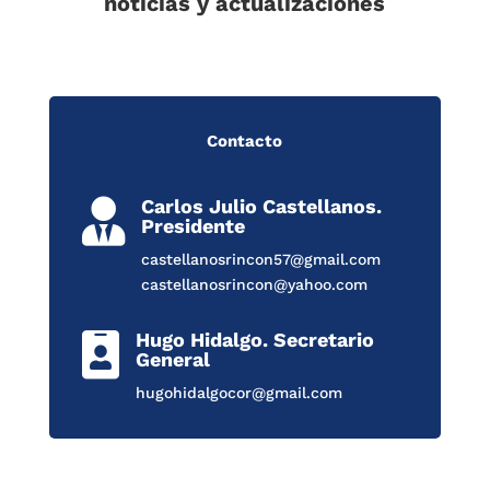
noticias y actualizaciones
Contacto
Carlos Julio Castellanos.

Presidente
castellanosrincon57@gmail.com
castellanosrincon@yahoo.com
Hugo Hidalgo. Secretario

General
hugohidalgocor@gmail.com