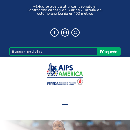
México se acerca al tricampeonato en
Centroamericanos y del Caribe / Hazaña del
colombiano Longa en 100 metros