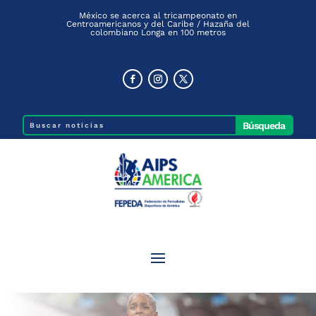
México se acerca al tricampeonato en
Centroamericanos y del Caribe / Hazaña del
colombiano Longa en 100 metros