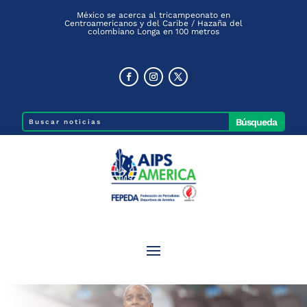
México se acerca al tricampeonato en
Centroamericanos y del Caribe / Hazaña del
colombiano Longa en 100 metros