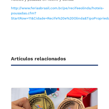
http://www.feriasbrasil.com.br/pe/recifeeolinda/hoteis-
pousadas.cfm?
StartRow=11&Cidade=Recife%20e%20Olinda&TipoPropried
Artículos relacionados