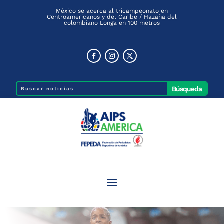
México se acerca al tricampeonato en
Centroamericanos y del Caribe / Hazaña del
colombiano Longa en 100 metros