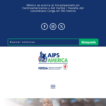
México se acerca al tricampeonato en
Centroamericanos y del Caribe / Hazaña del
colombiano Longa en 100 metros