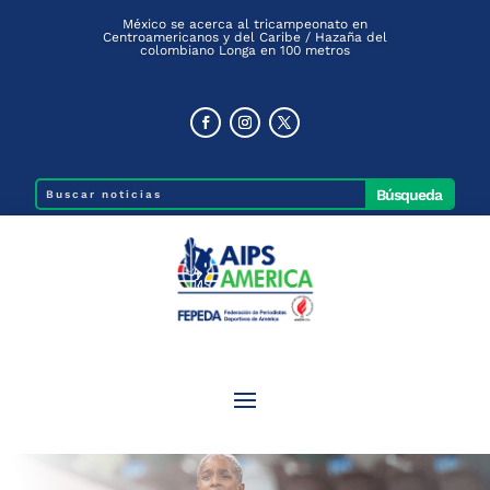
México se acerca al tricampeonato en
Centroamericanos y del Caribe / Hazaña del
colombiano Longa en 100 metros