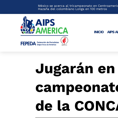
México se acerca al tricampeonato en Centroameric
Hazaña del colombiano Longa en 100 metros
INICIO
AIPS 
Jugarán en
campeonato
de la CON