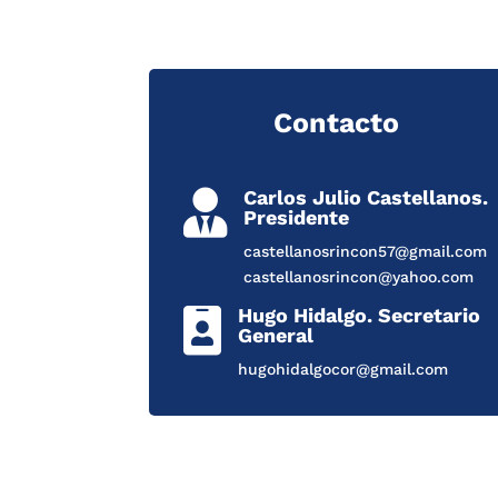
Contacto
Carlos Julio Castellanos.

Presidente
castellanosrincon57@gmail.com
castellanosrincon@yahoo.com
Hugo Hidalgo. Secretario

General
hugohidalgocor@gmail.com