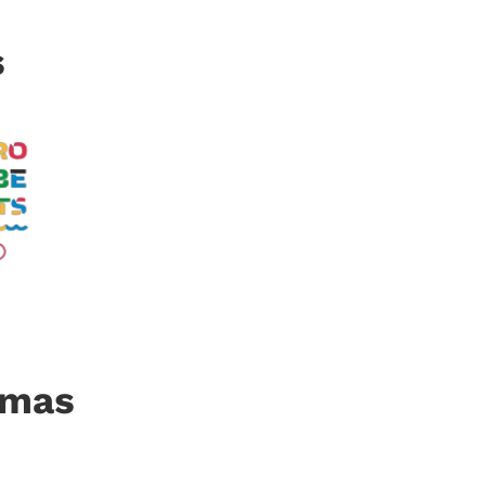
s
imas