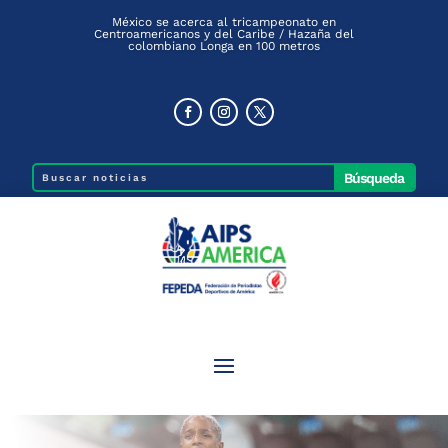
México se acerca al tricampeonato en
Centroamericanos y del Caribe / Hazaña del
colombiano Longa en 100 metros