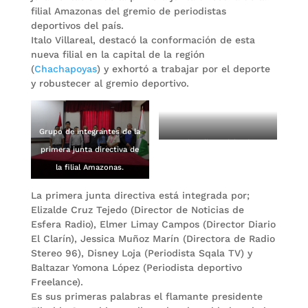
filial Amazonas del gremio de periodistas
deportivos del país.
Italo Villareal, destacó la conformación de esta
nueva filial en la capital de la región
(
Chachapoyas
) y exhortó a trabajar por el deporte
y robustecer al gremio deportivo.
Grupo de integrantes de la
Italo Villarreal (izq.) y
primera junta directiva de
Elizalde Cruz Tejedo, nuevo
la filial Amazonas.
presidente de la filial
La primera junta directiva está integrada por;
Amazonas del CPDP
Elizalde Cruz Tejedo (Director de Noticias de
Esfera Radio), Elmer Limay Campos (Director Diario
El Clarín), Jessica Muñoz Marín (Directora de Radio
Stereo 96), Disney Loja (Periodista Sqala TV) y
Baltazar Yomona López (Periodista deportivo
Freelance).
Es sus primeras palabras el flamante presidente