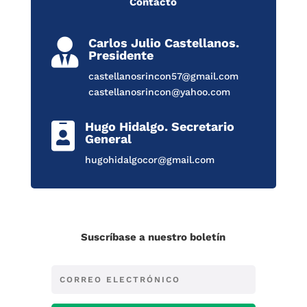
Contacto
Carlos Julio Castellanos.

Presidente
castellanosrincon57@gmail.com
castellanosrincon@yahoo.com
Hugo Hidalgo. Secretario

General
hugohidalgocor@gmail.com
Suscríbase a nuestro boletín