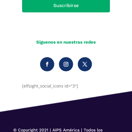
Suscribirse
Síguenos en nuestras redes
[elfsight_social_icons id="3"]
© Copyright 2021 | AIPS América | Todos los