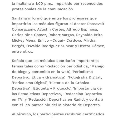
la mañana a 1:00 p.m., impartido por reconocidos
profesionales de la comunicación.
Santana informó que entre los profesores que
impartirán los módulos figuran el doctor Roosevelt
Comarazamy, Agustín Cortés, Alfredo Espinosa,
Carlos Nina Gómez, Robert Vargas, Reynaldo Brito,
Mickey Mena, Emilio –Cuqui- Córdova, Mirtha
Bergés, Osvaldo Rodríguez Suncar y Héctor Gómez,
entre otros.
Señaló que los módulos abordarán importantes
temas tales como ‘Redacción periodística’, ‘Manejo
de blogs y contenido en la web’, ‘Periodismo
Deportivo: Ética y Gramática’, ‘Fotografía Digital’,
‘Periodismo Digital’, ‘Historia de la Crónica
Deportiva’, Etiqueta y Protocolo’, ‘Importancia de
las Estadísticas Deportivas’, ‘Redacción Deportiva
en TV’ y ‘Redacción Deportiva en Radio’, y contará
con el co-patrocinio del Ministerio de Deportes.
Al término, los participantes recibirán certificados