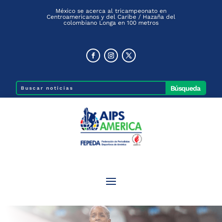
México se acerca al tricampeonato en
Centroamericanos y del Caribe / Hazaña del
colombiano Longa en 100 metros