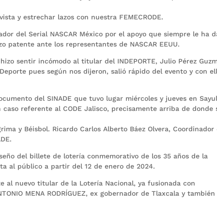
vista y estrechar lazos con nuestra FEMECRODE.
r del Serial NASCAR México por el apoyo que siempre le ha 
o patente ante los representantes de NASCAR EEUU.
izo sentir incómodo al titular del INDEPORTE, Julio Pérez Guz
Deporte pues según nos dijeron, salió rápido del evento y con ell
ento del SINADE que tuvo lugar miércoles y jueves en Sayul
n caso referente al CODE Jalisco, precisamente arriba de donde 
rima y Béisbol. Ricardo Carlos Alberto Báez Olvera, Coordinador
ADE.
iseño del billete de lotería conmemorativo de los 35 años de la
a al público a partir del 12 de enero de 2024.
 al nuevo titular de la Lotería Nacional, ya fusionada con
ANTONIO MENA RODRÍGUEZ, ex gobernador de Tlaxcala y también