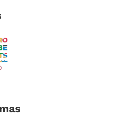
s
imas