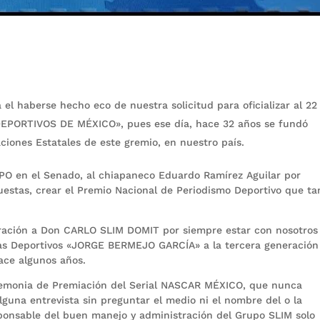
haberse hecho eco de nuestra solicitud para oficializar al 22
EPORTIVOS DE MÉXICO», pues ese día, hace 32 años se fundó
ciones Estatales de este gremio, en nuestro país.
PO en el Senado, al chiapaneco Eduardo Ramírez Aguilar por
uestas, crear el Premio Nacional de Periodismo Deportivo que ta
ración a Don CARLO SLIM DOMIT por siempre estar con nosotros
stas Deportivos «JORGE BERMEJO GARCÍA» a la tercera generación
ace algunos años.
eremonia de Premiación del Serial NASCAR MÉXICO, que nunca
 alguna entrevista sin preguntar el medio ni el nombre del o la
responsable del buen manejo y administración del Grupo SLIM solo