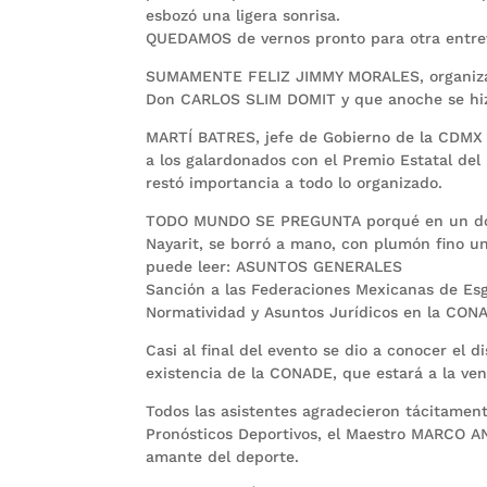
esbozó una ligera sonrisa.
QUEDAMOS de vernos pronto para otra entre
SUMAMENTE FELIZ JIMMY MORALES, organizado
Don CARLOS SLIM DOMIT y que anoche se hiz
MARTÍ BATRES, jefe de Gobierno de la CDMX h
a los galardonados con el Premio Estatal del 
restó importancia a todo lo organizado.
TODO MUNDO SE PREGUNTA porqué en un docum
Nayarit, se borró a mano, con plumón fino u
puede leer: ASUNTOS GENERALES
Sanción a las Federaciones Mexicanas de Esg
Normatividad y Asuntos Jurídicos en la CON
Casi al final del evento se dio a conocer el d
existencia de la CONADE, que estará a la vent
Todos las asistentes agradecieron tácitamente
Pronósticos Deportivos, el Maestro MARCO 
amante del deporte.