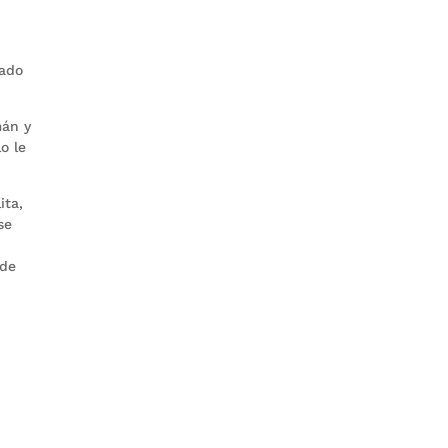
dado
mán y
o le
ita,
se
 de