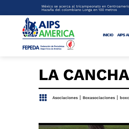
México se acerca al tricampeonato en Centroameric
Hazaña del colombiano Longa en 100 metros
INICIO
AIPS 
LA CANCHA

|
|
Asociaciones
Boxasociaciones
box