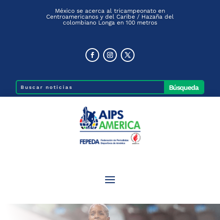
México se acerca al tricampeonato en
Centroamericanos y del Caribe / Hazaña del
colombiano Longa en 100 metros