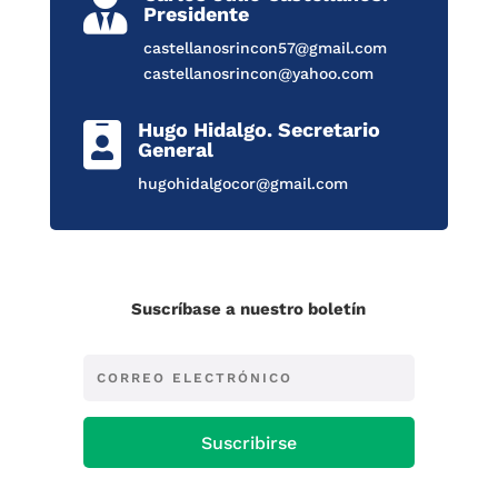

Presidente
castellanosrincon57@gmail.com
castellanosrincon@yahoo.com
Hugo Hidalgo. Secretario

General
hugohidalgocor@gmail.com
Suscríbase a nuestro boletín
Suscribirse