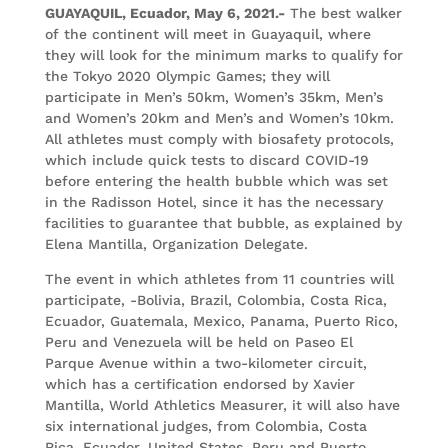
GUAYAQUIL, Ecuador, May 6, 2021.-
The best walker
of the continent will meet in Guayaquil, where
they will look for the minimum marks to qualify for
the Tokyo 2020 Olympic Games; they will
participate in Men’s 50km, Women’s 35km, Men’s
and Women’s 20km and Men’s and Women’s 10km.
All athletes must comply with biosafety protocols,
which include quick tests to discard COVID-19
before entering the health bubble which was set
in the Radisson Hotel, since it has the necessary
facilities to guarantee that bubble, as explained by
Elena Mantilla, Organization Delegate.
The event in which athletes from 11 countries will
participate, -Bolivia, Brazil, Colombia, Costa Rica,
Ecuador, Guatemala, Mexico, Panama, Puerto Rico,
Peru and Venezuela will be held on Paseo El
Parque Avenue within a two-kilometer circuit,
which has a certification endorsed by Xavier
Mantilla, World Athletics Measurer, it will also have
six international judges, from Colombia, Costa
Rica, Ecuador, United States, Peru and Puerto