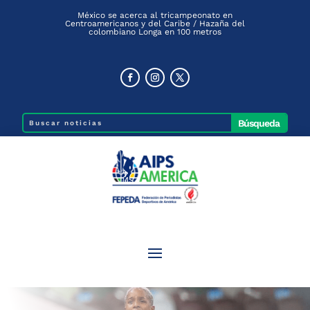
México se acerca al tricampeonato en
Centroamericanos y del Caribe / Hazaña del
colombiano Longa en 100 metros